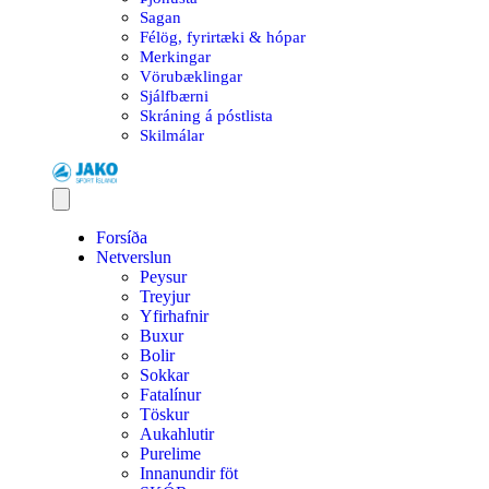
Sagan
Félög, fyrirtæki & hópar
Merkingar
Vörubæklingar
Sjálfbærni
Skráning á póstlista
Skilmálar
Forsíða
Netverslun
Peysur
Treyjur
Yfirhafnir
Buxur
Bolir
Sokkar
Fatalínur
Töskur
Aukahlutir
Purelime
Innanundir föt