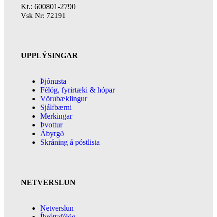
Kt.: 600801-2790
Vsk Nr: 72191
UPPLÝSINGAR
Þjónusta
Félög, fyrirtæki & hópar
Vörubæklingur
Sjálfbærni
Merkingar
Þvottur
Ábyrgð
Skráning á póstlista
NETVERSLUN
Netverslun
Íþróttafélög