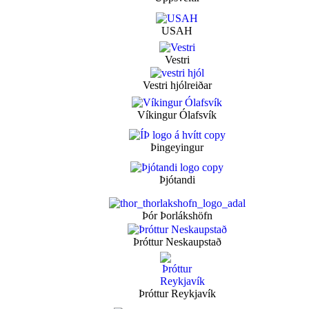
USAH
Vestri
Vestri hjólreiðar
Víkingur Ólafsvík
Þingeyingur
Þjótandi
Þór Þorlákshöfn
Þróttur Neskaupstað
Þróttur Reykjavík