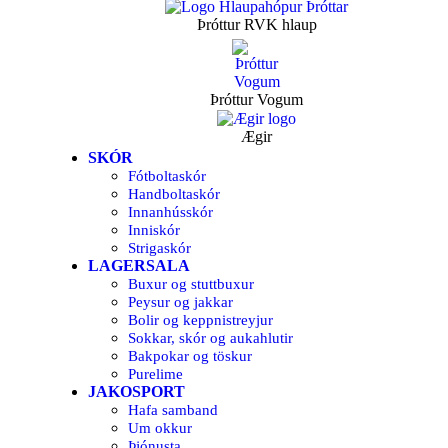
Þróttur RVK hlaup
Þróttur Vogum
Ægir
SKÓR
Fótboltaskór
Handboltaskór
Innanhússkór
Inniskór
Strigaskór
LAGERSALA
Buxur og stuttbuxur
Peysur og jakkar
Bolir og keppnistreyjur
Sokkar, skór og aukahlutir
Bakpokar og töskur
Purelime
JAKOSPORT
Hafa samband
Um okkur
Þjónusta