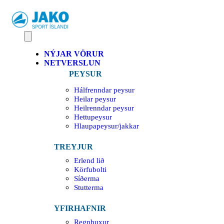
NÝJAR VÖRUR
NETVERSLUN
PEYSUR
Hálfrenndar peysur
Heilar peysur
Heilrenndar peysur
Hettupeysur
Hlaupapeysur/jakkar
TREYJUR
Erlend lið
Körfubolti
Síðerma
Stutterma
YFIRHAFNIR
Regnbuxur