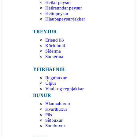
Heilar peysur
Heilrenndar peysur
Hettupeysur
Hlaupapeysur/jakkar
TREYJUR
Erlend lið
Körfubolti
Síðerma
Stutterma
YFIRHAFNIR
Regnbuxur
Úlpur
Vind- og regnjakkar
BUXUR
Hlaupabuxur
Kvartbuxur
Pils
Síðbuxur
Stuttbuxur