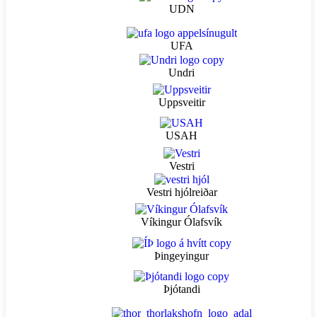
UDN
UFA
Undri
Uppsveitir
USAH
Vestri
Vestri hjólreiðar
Víkingur Ólafsvík
Þingeyingur
Þjótandi