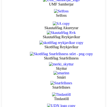
UMF Samherjar
Selfoss
Skautafélag Akureyrar
Skautafélag Reykjavíkur
Skotfélag Reykjavíkur
Skotfélag Snæfellsness
Skyttur
Smári
Snæfellsnes
Tindastóll