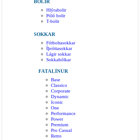
BOLIR
Hlýrabolir
Póló bolir
T-bolir
SOKKAR
Fótboltasokkar
Íþróttasokkar
Lágir sokkar
Sokkahólkar
FATALÍNUR
Base
Classico
Corporate
Dynamic
Iconic
One
Performance
Power
Premium
Pro Casual
Retro