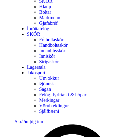
SKÓR
Hlaup
Boltar
Markmenn
Gjafabréf
Íþróttafélög
SKÓR
Fótboltaskór
Handboltaskór
Innanhússkór
Inniskór
Strigaskór
Lagersala
Jakosport
Um okkur
Þjónusta
Sagan
Félög, fyrirtæki & hópar
Merkingar
Vörubæklingur
Sjálfbærni
Skráðu þig inn