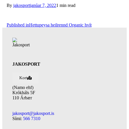
By
jakosport
janúar 7, 2022
1 min read
Published in
Hettupeysa heilrennd Organic hvít
JAKOSPORT
Kort
(Namo ehf)
Krókháls 5F
110 Árbær
jakosport@jakosport.is
Sími:
566 7310