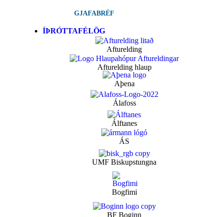
GJAFABRÉF
ÍÞRÓTTAFÉLÖG
Afturelding
Afturelding hlaup
Aþena
Álafoss
Álftanes
ÁS
UMF Biskupstungna
Bogfimi
BF Boginn