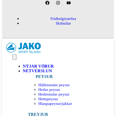
Fridhelgisstefna
Skilmálar
NÝJAR VÖRUR
NETVERSLUN
PEYSUR
Hálfrenndar peysur
Heilar peysur
Heilrenndar peysur
Hettupeysur
Hlaupapeysur/jakkar
TREYJUR