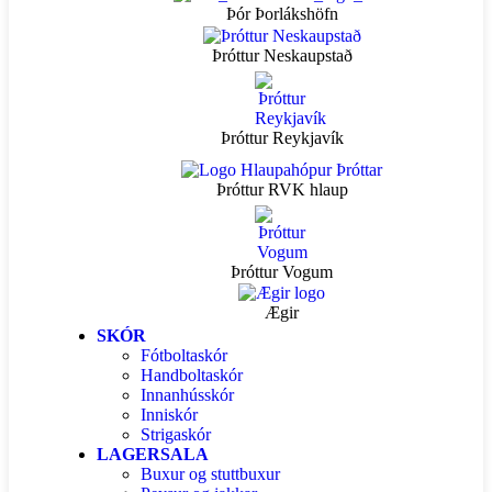
Þór Þorlákshöfn
Þróttur Neskaupstað
Þróttur Reykjavík
Þróttur RVK hlaup
Þróttur Vogum
Ægir
SKÓR
Fótboltaskór
Handboltaskór
Innanhússkór
Inniskór
Strigaskór
LAGERSALA
Buxur og stuttbuxur