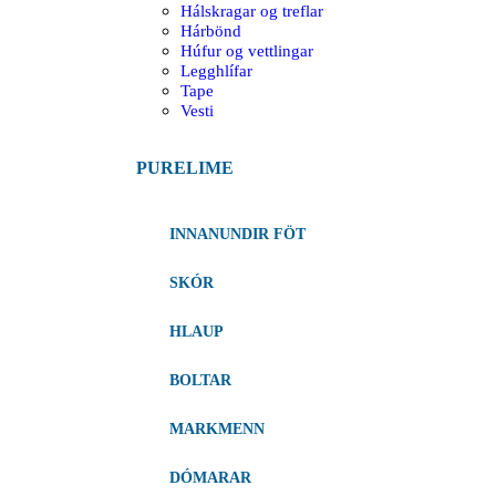
Hálskragar og treflar
Hárbönd
Húfur og vettlingar
Legghlífar
Tape
Vesti
PURELIME
INNANUNDIR FÖT
SKÓR
HLAUP
BOLTAR
MARKMENN
DÓMARAR