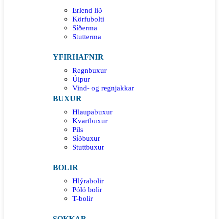
Erlend lið
Körfubolti
Síðerma
Stutterma
YFIRHAFNIR
Regnbuxur
Úlpur
Vind- og regnjakkar
BUXUR
Hlaupabuxur
Kvartbuxur
Pils
Síðbuxur
Stuttbuxur
BOLIR
Hlýrabolir
Póló bolir
T-bolir
SOKKAR