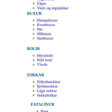
Úlpur
Vind- og regnjakkar
BUXUR
Hlaupabuxur
Kvartbuxur
Pils
Síðbuxur
Stuttbuxur
BOLIR
Hlýrabolir
Póló bolir
T-bolir
SOKKAR
Fótboltasokkar
Íþróttasokkar
Lágir sokkar
Sokkahólkar
FATALÍNUR
Base