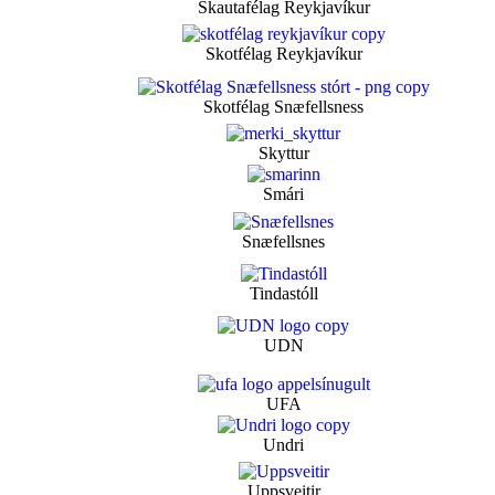
Skautafélag Reykjavíkur
Skotfélag Reykjavíkur
Skotfélag Snæfellsness
Skyttur
Smári
Snæfellsnes
Tindastóll
UDN
UFA
Undri
Uppsveitir