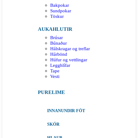
Bakpokar
Sundpokar
Töskur
AUKAHLUTIR
Brúsar
Búnaður
Hálskragar og treflar
Hárbönd
Húfur og vettlingar
Legghlífar
Tape
Vesti
PURELIME
INNANUNDIR FÖT
SKÓR
HLAUP