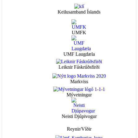
Keilusamband Íslands
UMFK
UMF Laugdæla
Leiknir Fáskrúðsfirði
Markviss
Mývetningur
Neisti Djúpivogur
Reynir/Víðir