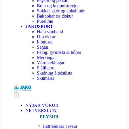
Peysur og jakkar
Bolir og keppnistreyjur
Sokkar, skór og aukahlutir
Bakpokar og töskur
Purelime
JAKOSPORT
Hafa samband
Um okkur
Þjónusta
Sagan
Félög, fyrirtæki & hópar
Merkingar
Vörubæklingar
Sjálfbærni
Skráning á póstlista
Skilmálar
NÝJAR VÖRUR
NETVERSLUN
PEYSUR
Hálfrenndar peysur