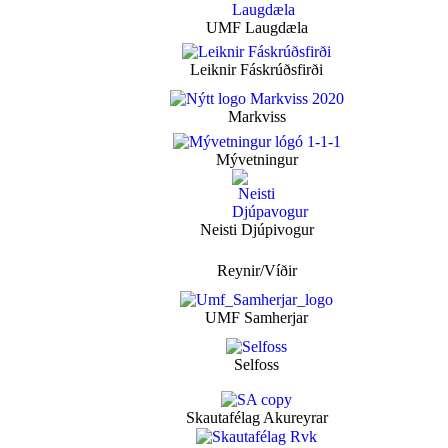
UMF Laugdæla
Leiknir Fáskrúðsfirði
Markviss
Mývetningur
Neisti Djúpivogur
Reynir/Víðir
UMF Samherjar
Selfoss
Skautafélag Akureyrar