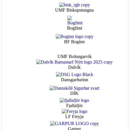
UMF Biskupstungna
Bogfimi
BF Boginn
UMF Bolungarvík
Dalvík
Dansgarðurinn
DÍK
Fjallafjör
LF Freyja
Garpur