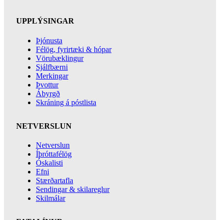
UPPLÝSINGAR
Þjónusta
Félög, fyrirtæki & hópar
Vörubæklingur
Sjálfbærni
Merkingar
Þvottur
Ábyrgð
Skráning á póstlista
NETVERSLUN
Netverslun
Íþróttafélög
Óskalisti
Efni
Stærðartafla
Sendingar & skilareglur
Skilmálar