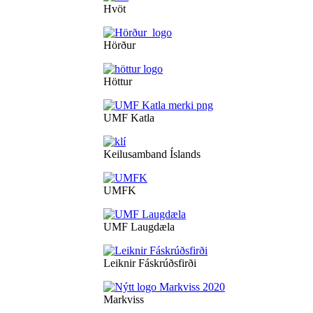
Hvöt
Hörður
Höttur
UMF Katla
Keilusamband Íslands
UMFK
UMF Laugdæla
Leiknir Fáskrúðsfirði
Markviss