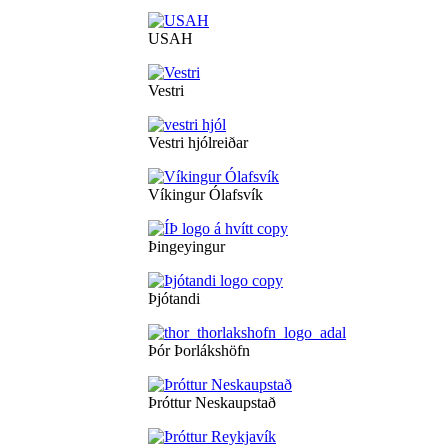
USAH
Vestri
Vestri hjólreiðar
Víkingur Ólafsvík
Þingeyingur
Þjótandi
Þór Þorlákshöfn
Þróttur Neskaupstað