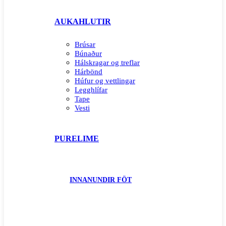
AUKAHLUTIR
Brúsar
Búnaður
Hálskragar og treflar
Hárbönd
Húfur og vettlingar
Legghlífar
Tape
Vesti
PURELIME
INNANUNDIR FÖT