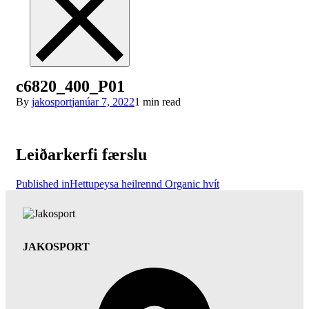
c6820_400_P01
By
jakosport
janúar 7, 2022
1 min read
Leiðarkerfi færslu
Published in
Hettupeysa heilrennd Organic hvít
JAKOSPORT