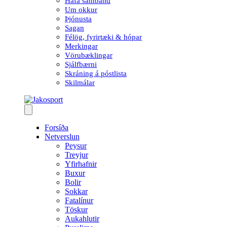
Hafa samband
Um okkur
Þjónusta
Sagan
Félög, fyrirtæki & hópar
Merkingar
Vörubæklingar
Sjálfbærni
Skráning á póstlista
Skilmálar
Forsíða
Netverslun
Peysur
Treyjur
Yfirhafnir
Buxur
Bolir
Sokkar
Fatalínur
Töskur
Aukahlutir