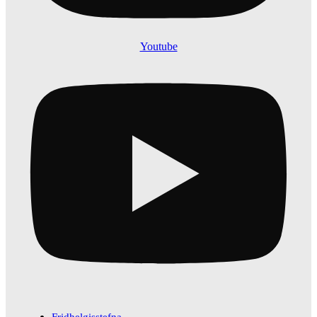
Youtube
Fridhelgisstefna