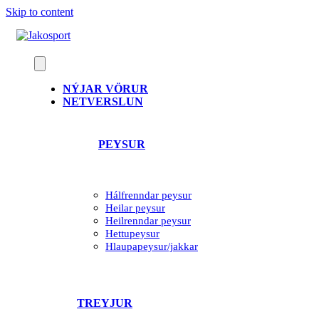
Skip to content
NÝJAR VÖRUR
NETVERSLUN
PEYSUR
Hálfrenndar peysur
Heilar peysur
Heilrenndar peysur
Hettupeysur
Hlaupapeysur/jakkar
TREYJUR