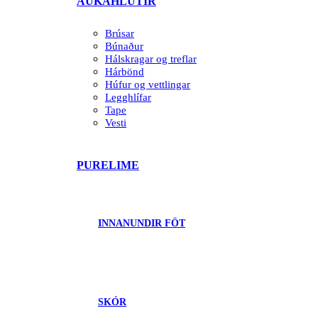
AUKAHLUTIR
Brúsar
Búnaður
Hálskragar og treflar
Hárbönd
Húfur og vettlingar
Legghlífar
Tape
Vesti
PURELIME
INNANUNDIR FÖT
SKÓR