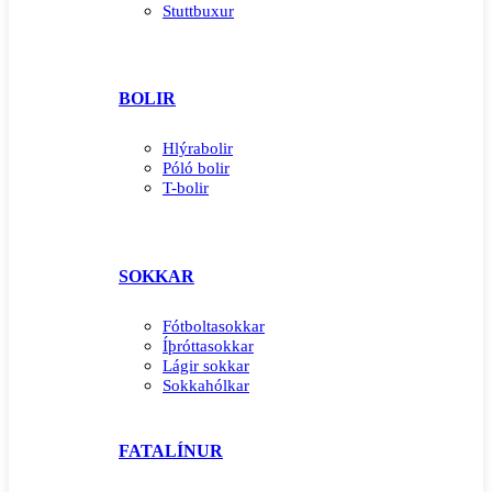
Stuttbuxur
BOLIR
Hlýrabolir
Póló bolir
T-bolir
SOKKAR
Fótboltasokkar
Íþróttasokkar
Lágir sokkar
Sokkahólkar
FATALÍNUR