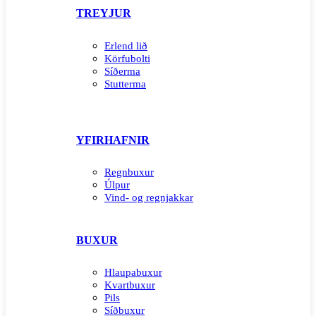
TREYJUR
Erlend lið
Körfubolti
Síðerma
Stutterma
YFIRHAFNIR
Regnbuxur
Úlpur
Vind- og regnjakkar
BUXUR
Hlaupabuxur
Kvartbuxur
Pils
Síðbuxur