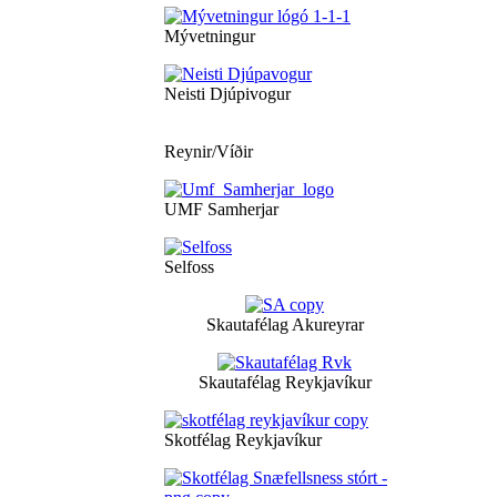
Mývetningur
Neisti Djúpivogur
Reynir/Víðir
UMF Samherjar
Selfoss
Skautafélag Akureyrar
Skautafélag Reykjavíkur
Skotfélag Reykjavíkur