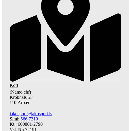
Kort
(Namo ehf)
Krókháls 5F
110 Árbær
jakosport@jakosport.is
Sími:
566 7310
Kt.: 600801-2790
Vsk Nr: 72191