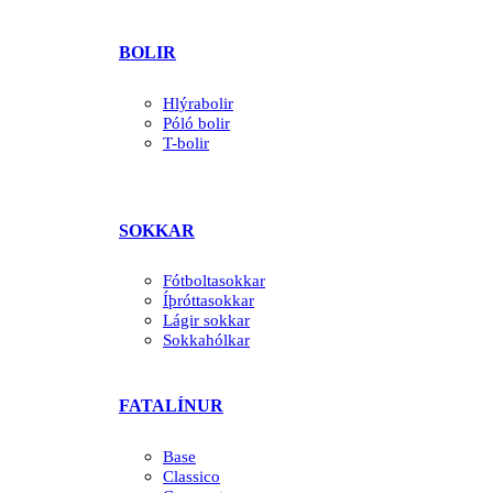
BOLIR
Hlýrabolir
Póló bolir
T-bolir
SOKKAR
Fótboltasokkar
Íþróttasokkar
Lágir sokkar
Sokkahólkar
FATALÍNUR
Base
Classico