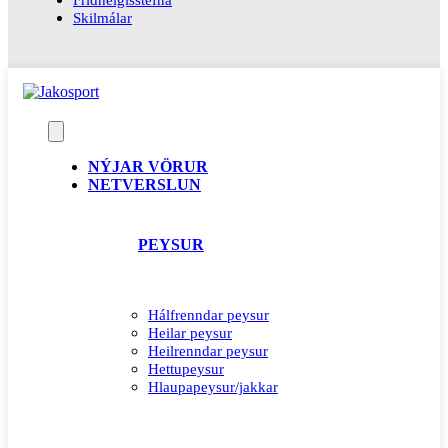
Skilmálar
NÝJAR VÖRUR
NETVERSLUN
PEYSUR
Hálfrenndar peysur
Heilar peysur
Heilrenndar peysur
Hettupeysur
Hlaupapeysur/jakkar