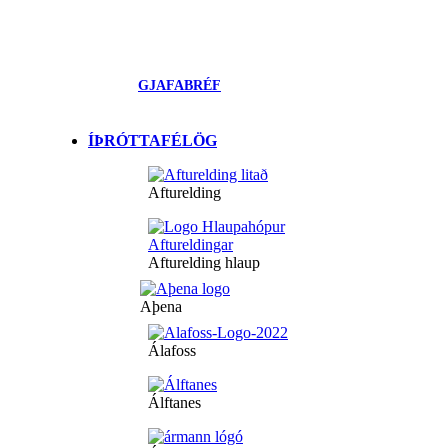
GJAFABRÉF
ÍÞRÓTTAFÉLÖG
Afturelding
Afturelding hlaup
Aþena
Álafoss
Álftanes