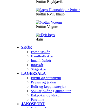
Þróttur Reykjavík
Þróttur RVK hlaup
Þróttur Vogum
Ægir
SKÓR
Fótboltaskór
Handboltaskór
Innanhússkór
Inniskór
Strigaskór
LAGERSALA
Buxur og stuttbuxur
Peysur og jakkar
Bolir og keppnistreyjur
Sokkar, skór og aukahlutir
Bakpokar og töskur
Purelime
JAKOSPORT