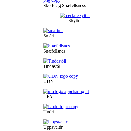
Skotfélag Snæfellsness
Skyttur
Smári
Snæfellsnes
Tindastóll
UDN
UFA
Undri
Uppsveitir