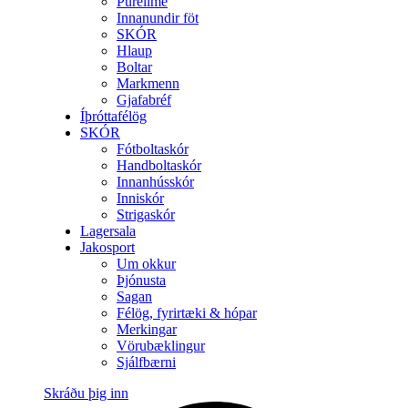
Purelime
Innanundir föt
SKÓR
Hlaup
Boltar
Markmenn
Gjafabréf
Íþróttafélög
SKÓR
Fótboltaskór
Handboltaskór
Innanhússkór
Inniskór
Strigaskór
Lagersala
Jakosport
Um okkur
Þjónusta
Sagan
Félög, fyrirtæki & hópar
Merkingar
Vörubæklingur
Sjálfbærni
Skráðu þig inn