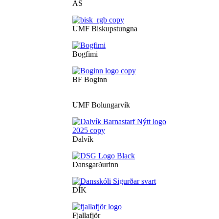
ÁS
UMF Biskupstungna
Bogfimi
BF Boginn
UMF Bolungarvík
Dalvík
Dansgarðurinn
DÍK
Fjallafjör