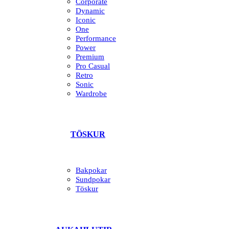
Corporate
Dynamic
Iconic
One
Performance
Power
Premium
Pro Casual
Retro
Sonic
Wardrobe
TÖSKUR
Bakpokar
Sundpokar
Töskur