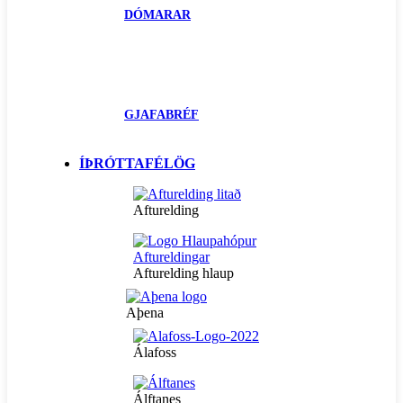
DÓMARAR
GJAFABRÉF
ÍÞRÓTTAFÉLÖG
Afturelding
Afturelding hlaup
Aþena
Álafoss
Álftanes