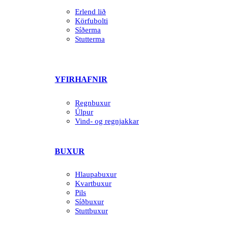
Erlend lið
Körfubolti
Síðerma
Stutterma
YFIRHAFNIR
Regnbuxur
Úlpur
Vind- og regnjakkar
BUXUR
Hlaupabuxur
Kvartbuxur
Pils
Síðbuxur
Stuttbuxur