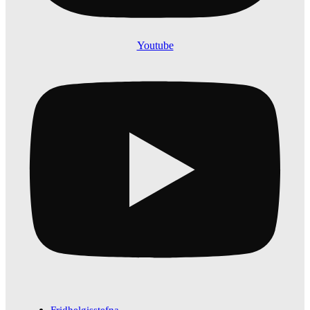
Youtube
Fridhelgisstefna