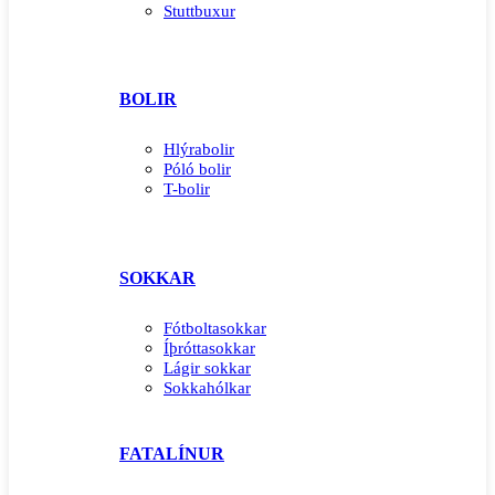
Stuttbuxur
BOLIR
Hlýrabolir
Póló bolir
T-bolir
SOKKAR
Fótboltasokkar
Íþróttasokkar
Lágir sokkar
Sokkahólkar
FATALÍNUR