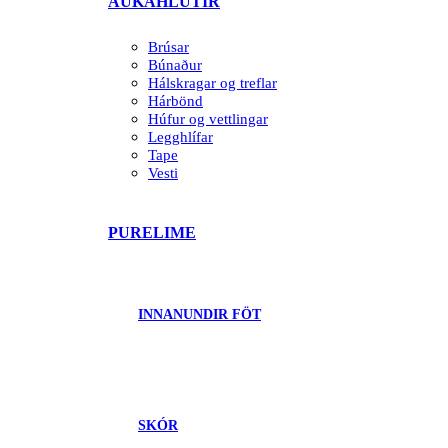
AUKAHLUTIR
Brúsar
Búnaður
Hálskragar og treflar
Hárbönd
Húfur og vettlingar
Legghlífar
Tape
Vesti
PURELIME
INNANUNDIR FÖT
SKÓR