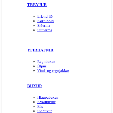
TREYJUR
Erlend lið
Körfubolti
Síðerma
Stutterma
YFIRHAFNIR
Regnbuxur
Úlpur
Vind- og regnjakkar
BUXUR
Hlaupabuxur
Kvartbuxur
Pils
Síðbuxur