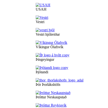
USAH
Vestri
Vestri hjólreiðar
Víkingur Ólafsvík
Þingeyingur
Þjótandi
Þór Þorlákshöfn
Þróttur Neskaupstað