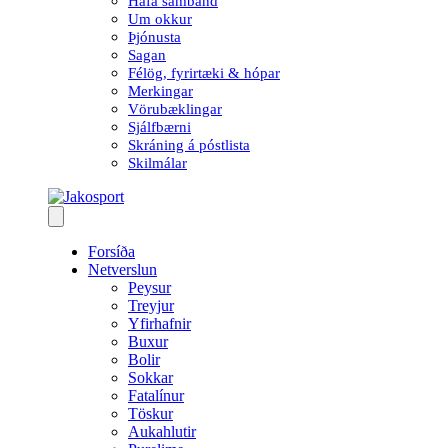
Hafa samband
Um okkur
Þjónusta
Sagan
Félög, fyrirtæki & hópar
Merkingar
Vörubæklingar
Sjálfbærni
Skráning á póstlista
Skilmálar
Forsíða
Netverslun
Peysur
Treyjur
Yfirhafnir
Buxur
Bolir
Sokkar
Fatalínur
Töskur
Aukahlutir