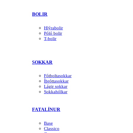
BOLIR
Hlýrabolir
Póló bolir
T-bolir
SOKKAR
Fótboltasokkar
Íþróttasokkar
Lágir sokkar
Sokkahólkar
FATALÍNUR
Base
Classico