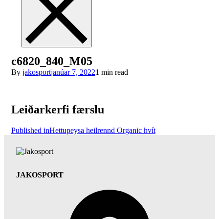
c6820_840_M05
By
jakosport
janúar 7, 2022
1 min read
Leiðarkerfi færslu
Published in
Hettupeysa heilrennd Organic hvít
JAKOSPORT