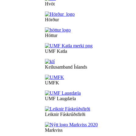
Hvöt
Hörður
Höttur
UMF Katla
Keilusamband Íslands
UMFK
UMF Laugdæla
Leiknir Fáskrúðsfirði
Markviss