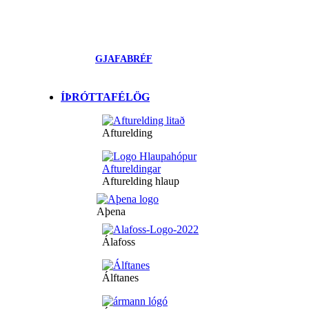
GJAFABRÉF
ÍÞRÓTTAFÉLÖG
Afturelding
Afturelding hlaup
Aþena
Álafoss
Álftanes