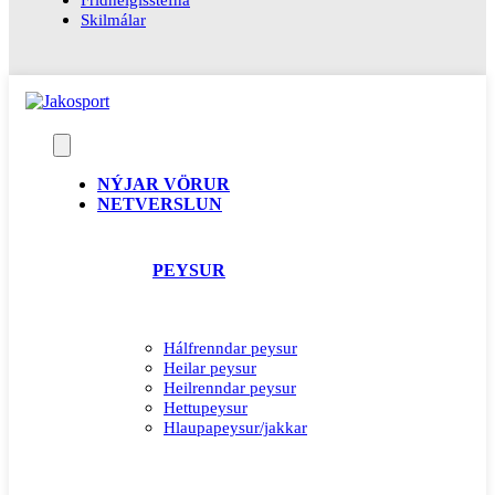
Skilmálar
NÝJAR VÖRUR
NETVERSLUN
PEYSUR
Hálfrenndar peysur
Heilar peysur
Heilrenndar peysur
Hettupeysur
Hlaupapeysur/jakkar