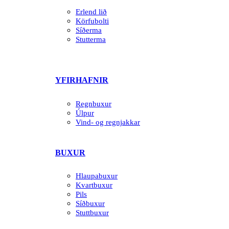
Erlend lið
Körfubolti
Síðerma
Stutterma
YFIRHAFNIR
Regnbuxur
Úlpur
Vind- og regnjakkar
BUXUR
Hlaupabuxur
Kvartbuxur
Pils
Síðbuxur
Stuttbuxur