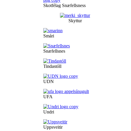
Skotfélag Snæfellsness
Skyttur
Smári
Snæfellsnes
Tindastóll
UDN
UFA
Undri
Uppsveitir