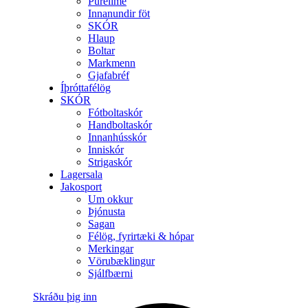
Purelime
Innanundir föt
SKÓR
Hlaup
Boltar
Markmenn
Gjafabréf
Íþróttafélög
SKÓR
Fótboltaskór
Handboltaskór
Innanhússkór
Inniskór
Strigaskór
Lagersala
Jakosport
Um okkur
Þjónusta
Sagan
Félög, fyrirtæki & hópar
Merkingar
Vörubæklingur
Sjálfbærni
Skráðu þig inn