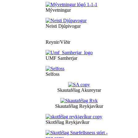
Mývetningur
Neisti Djúpivogur
Reynir/Víðir
UMF Samherjar
Selfoss
Skautafélag Akureyrar
Skautafélag Reykjavíkur
Skotfélag Reykjavíkur