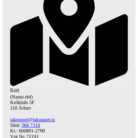
Kort
(Namo ehf)
Krókháls 5F
110 Árbær
jakosport@jakosport.is
Sími:
566 7310
Kt.: 600801-2790
Vsk Nr: 72191