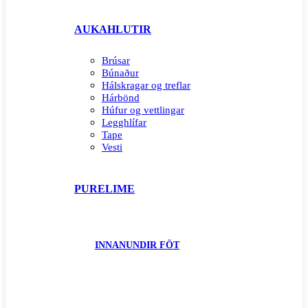
AUKAHLUTIR
Brúsar
Búnaður
Hálskragar og treflar
Hárbönd
Húfur og vettlingar
Legghlífar
Tape
Vesti
PURELIME
INNANUNDIR FÖT