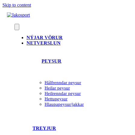
Skip to content
NÝJAR VÖRUR
NETVERSLUN
PEYSUR
Hálfrenndar peysur
Heilar peysur
Heilrenndar peysur
Hettupeysur
Hlaupapeysur/jakkar
TREYJUR