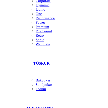
Corporate
Dynamic
Iconic
One
Performance
Power
Premium
Pro Casual
Retro
Sonic
Wardrobe
TÖSKUR
Bakpokar
Sundpokar
Töskur