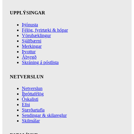
UPPLÝSINGAR
Þjónusta
Félög, fyrirtæki & hópar
Vörubæklingur
Sjálfbærni
Merkingar
Þvottur
Ábyrgð
Skráning á póstlista
NETVERSLUN
Netverslun
Íþróttafélög
Óskalisti
Efni
Stærðartafla
Sendingar & skilareglur
Skilmálar