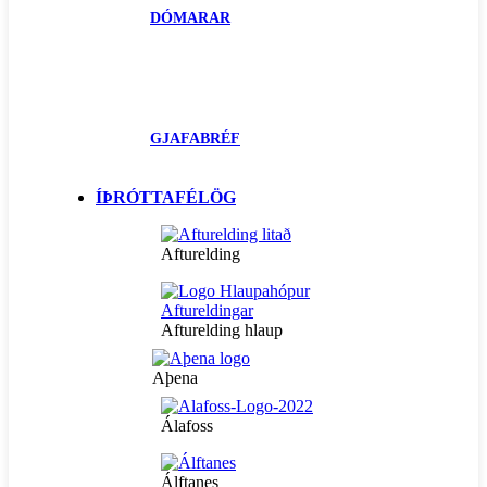
DÓMARAR
GJAFABRÉF
ÍÞRÓTTAFÉLÖG
Afturelding
Afturelding hlaup
Aþena
Álafoss
Álftanes