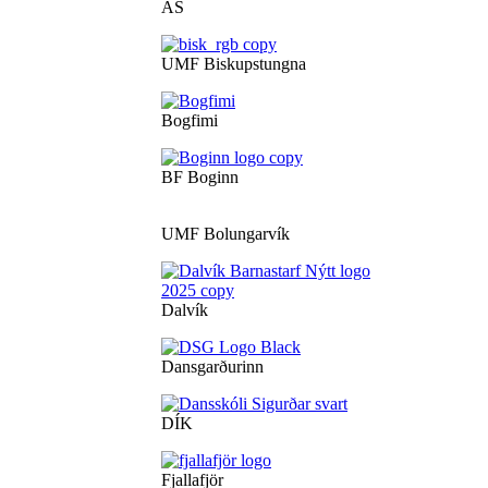
ÁS
UMF Biskupstungna
Bogfimi
BF Boginn
UMF Bolungarvík
Dalvík
Dansgarðurinn
DÍK
Fjallafjör