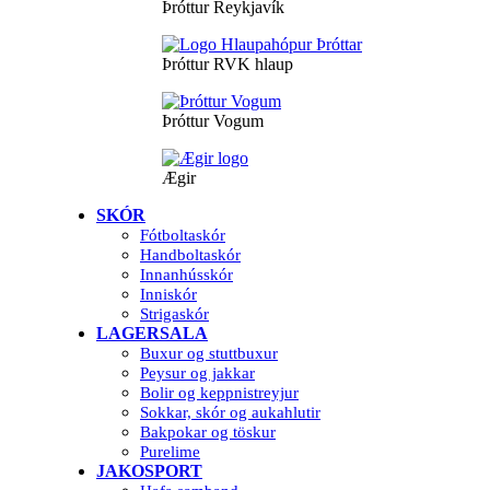
Þróttur Reykjavík
Þróttur RVK hlaup
Þróttur Vogum
Ægir
SKÓR
Fótboltaskór
Handboltaskór
Innanhússkór
Inniskór
Strigaskór
LAGERSALA
Buxur og stuttbuxur
Peysur og jakkar
Bolir og keppnistreyjur
Sokkar, skór og aukahlutir
Bakpokar og töskur
Purelime
JAKOSPORT