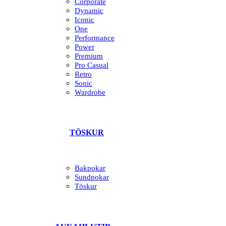
Corporate
Dynamic
Iconic
One
Performance
Power
Premium
Pro Casual
Retro
Sonic
Wardrobe
TÖSKUR
Bakpokar
Sundpokar
Töskur