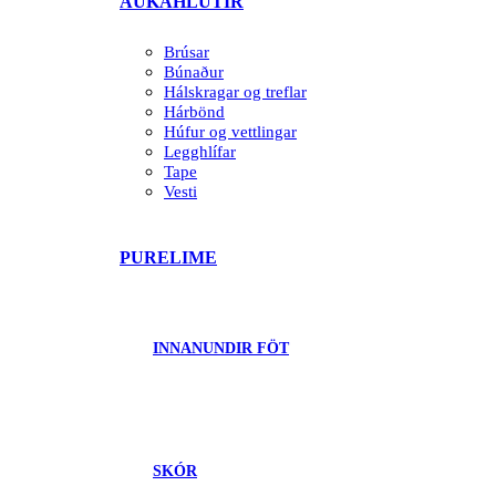
AUKAHLUTIR
Brúsar
Búnaður
Hálskragar og treflar
Hárbönd
Húfur og vettlingar
Legghlífar
Tape
Vesti
PURELIME
INNANUNDIR FÖT
SKÓR