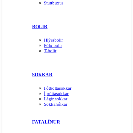
Stuttbuxur
BOLIR
Hlýrabolir
Póló bolir
T-bolir
SOKKAR
Fótboltasokkar
Íþróttasokkar
Lágir sokkar
Sokkahólkar
FATALÍNUR