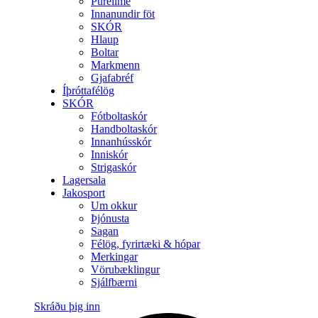
Purelime
Innanundir föt
SKÓR
Hlaup
Boltar
Markmenn
Gjafabréf
Íþróttafélög
SKÓR
Fótboltaskór
Handboltaskór
Innanhússkór
Inniskór
Strigaskór
Lagersala
Jakosport
Um okkur
Þjónusta
Sagan
Félög, fyrirtæki & hópar
Merkingar
Vörubæklingur
Sjálfbærni
Skráðu þig inn