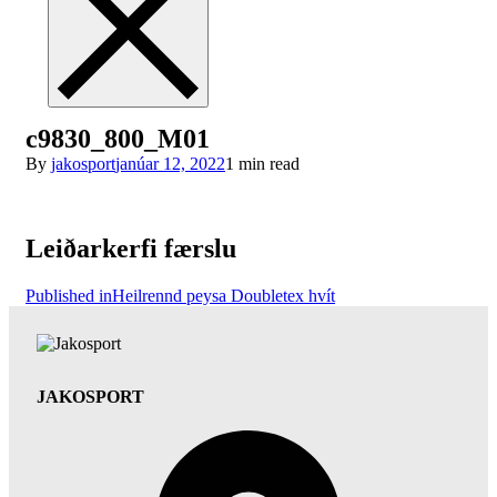
c9830_800_M01
By
jakosport
janúar 12, 2022
1 min read
Leiðarkerfi færslu
Published in
Heilrennd peysa Doubletex hvít
JAKOSPORT