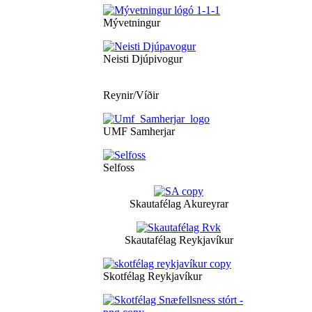
Mývetningur
Neisti Djúpivogur
Reynir/Víðir
UMF Samherjar
Selfoss
Skautafélag Akureyrar
Skautafélag Reykjavíkur
Skotfélag Reykjavíkur