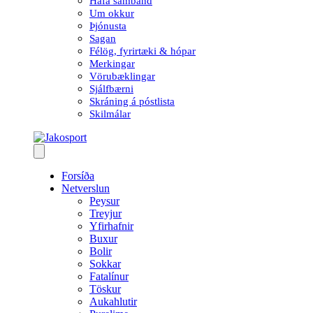
Hafa samband
Um okkur
Þjónusta
Sagan
Félög, fyrirtæki & hópar
Merkingar
Vörubæklingar
Sjálfbærni
Skráning á póstlista
Skilmálar
Forsíða
Netverslun
Peysur
Treyjur
Yfirhafnir
Buxur
Bolir
Sokkar
Fatalínur
Töskur
Aukahlutir