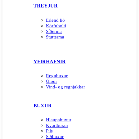
TREYJUR
Erlend lið
Körfubolti
Síðerma
Stutterma
YFIRHAFNIR
Regnbuxur
Úlpur
Vind- og regnjakkar
BUXUR
Hlaupabuxur
Kvartbuxur
Pils
Síðbuxur