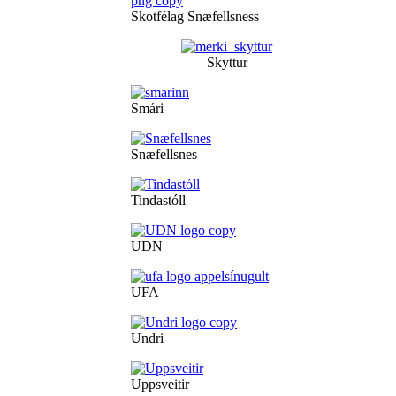
Skotfélag Snæfellsness
Skyttur
Smári
Snæfellsnes
Tindastóll
UDN
UFA
Undri
Uppsveitir