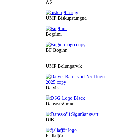
ÁS
UMF Biskupstungna
Bogfimi
BF Boginn
UMF Bolungarvík
Dalvík
Dansgarðurinn
DÍK
Fjallafjör