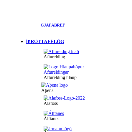
GJAFABRÉF
ÍÞRÓTTAFÉLÖG
Afturelding
Afturelding hlaup
Aþena
Álafoss
Álftanes