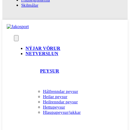
Skilmálar
NÝJAR VÖRUR
NETVERSLUN
PEYSUR
Hálfrenndar peysur
Heilar peysur
Heilrenndar peysur
Hettupeysur
Hlaupapeysur/jakkar