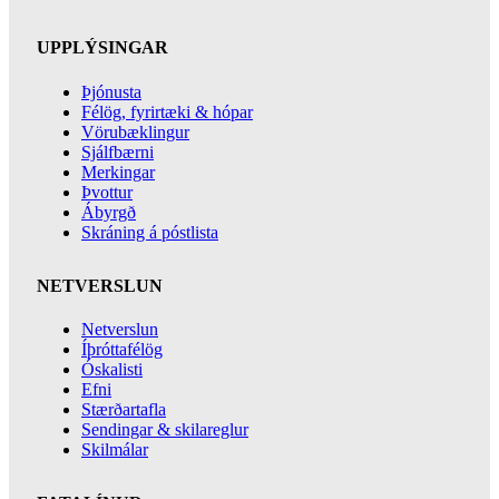
UPPLÝSINGAR
Þjónusta
Félög, fyrirtæki & hópar
Vörubæklingur
Sjálfbærni
Merkingar
Þvottur
Ábyrgð
Skráning á póstlista
NETVERSLUN
Netverslun
Íþróttafélög
Óskalisti
Efni
Stærðartafla
Sendingar & skilareglur
Skilmálar