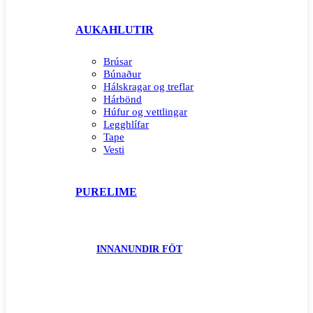
AUKAHLUTIR
Brúsar
Búnaður
Hálskragar og treflar
Hárbönd
Húfur og vettlingar
Legghlífar
Tape
Vesti
PURELIME
INNANUNDIR FÖT