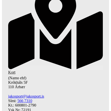
Kort
(Namo ehf)
Krókháls 5F
110 Árbær
jakosport@jakosport.is
Sími:
566 7310
Kt.: 600801-2790
Vsk Nr: 72191