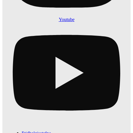
Youtube
Fridhelgisstefna