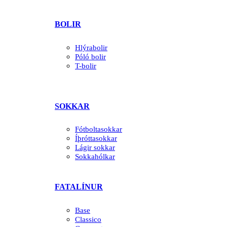
BOLIR
Hlýrabolir
Póló bolir
T-bolir
SOKKAR
Fótboltasokkar
Íþróttasokkar
Lágir sokkar
Sokkahólkar
FATALÍNUR
Base
Classico