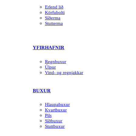
Erlend lið
Körfubolti
Síðerma
Stutterma
YFIRHAFNIR
Regnbuxur
Úlpur
Vind- og regnjakkar
BUXUR
Hlaupabuxur
Kvartbuxur
Pils
Síðbuxur
Stuttbuxur