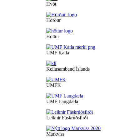
Hvöt
Hörður
Höttur
UMF Katla
Keilusamband Íslands
UMFK
UMF Laugdæla
Leiknir Fáskrúðsfirði
Markviss