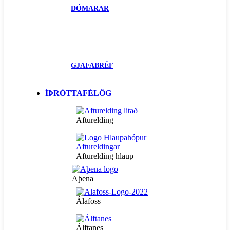
DÓMARAR
GJAFABRÉF
ÍÞRÓTTAFÉLÖG
Afturelding
Afturelding hlaup
Aþena
Álafoss
Álftanes