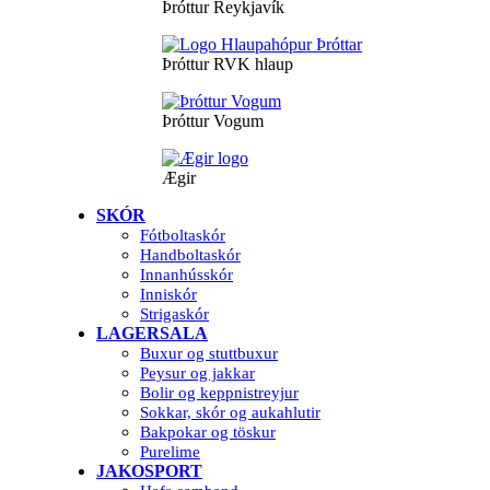
Þróttur Reykjavík
Þróttur RVK hlaup
Þróttur Vogum
Ægir
SKÓR
Fótboltaskór
Handboltaskór
Innanhússkór
Inniskór
Strigaskór
LAGERSALA
Buxur og stuttbuxur
Peysur og jakkar
Bolir og keppnistreyjur
Sokkar, skór og aukahlutir
Bakpokar og töskur
Purelime
JAKOSPORT