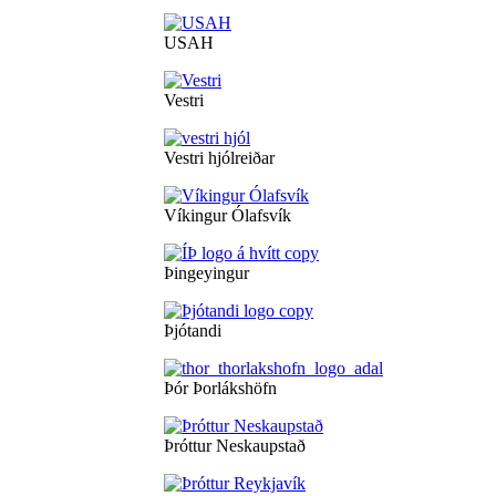
USAH
Vestri
Vestri hjólreiðar
Víkingur Ólafsvík
Þingeyingur
Þjótandi
Þór Þorlákshöfn
Þróttur Neskaupstað