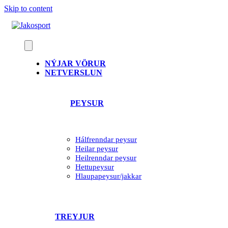
Skip to content
NÝJAR VÖRUR
NETVERSLUN
PEYSUR
Hálfrenndar peysur
Heilar peysur
Heilrenndar peysur
Hettupeysur
Hlaupapeysur/jakkar
TREYJUR