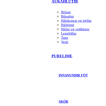
AUKAHLUTIR
Brúsar
Búnaður
Hálskragar og treflar
Hárbönd
Húfur og vettlingar
Legghlífar
Tape
Vesti
PURELIME
INNANUNDIR FÖT
SKÓR