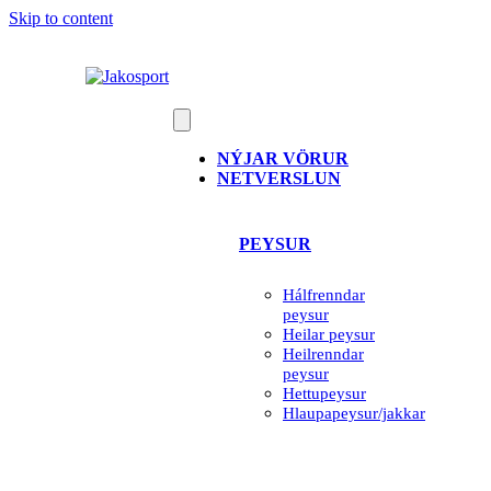
Skip to content
NÝJAR VÖRUR
NETVERSLUN
PEYSUR
Hálfrenndar
peysur
Heilar peysur
Heilrenndar
peysur
Hettupeysur
Hlaupapeysur/jakkar