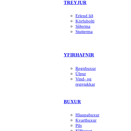
TREYJUR
Erlend lið
Körfubolti
Síðerma
Stutterma
YFIRHAFNIR
Regnbuxur
Úlpur
Vind- og
regnjakkar
BUXUR
Hlaupabuxur
Kvartbuxur
Pils
Síðbuxur