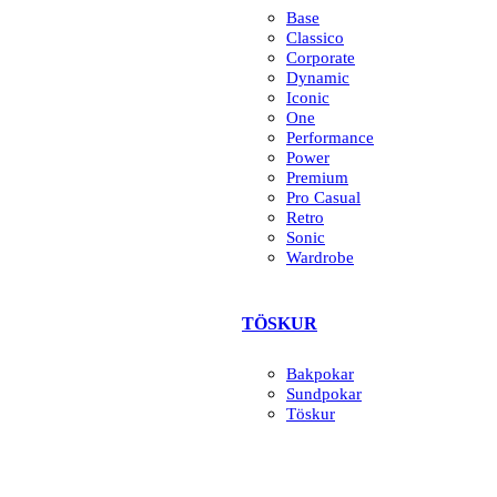
Base
Classico
Corporate
Dynamic
Iconic
One
Performance
Power
Premium
Pro Casual
Retro
Sonic
Wardrobe
TÖSKUR
Bakpokar
Sundpokar
Töskur