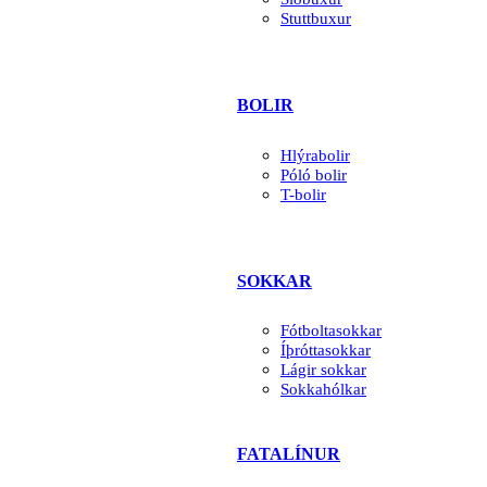
Stuttbuxur
BOLIR
Hlýrabolir
Póló bolir
T-bolir
SOKKAR
Fótboltasokkar
Íþróttasokkar
Lágir sokkar
Sokkahólkar
FATALÍNUR