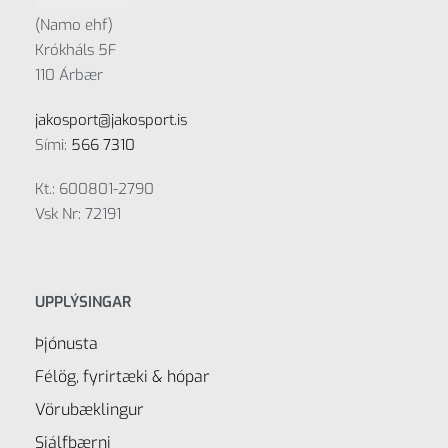
(Namo ehf)
Krókháls 5F
110 Árbær
jakosport@jakosport.is
Sími:
566 7310
Kt.: 600801-2790
Vsk Nr: 72191
UPPLÝSINGAR
Þjónusta
Félög, fyrirtæki & hópar
Vörubæklingur
Sjálfbærni