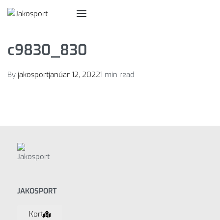
c9830_830
By
jakosport
janúar 12, 2022
1 min read
JAKOSPORT
Kort