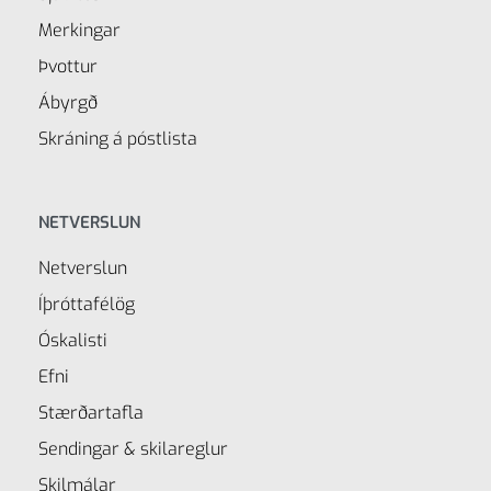
Merkingar
Þvottur
Ábyrgð
Skráning á póstlista
NETVERSLUN
Netverslun
Íþróttafélög
Óskalisti
Efni
Stærðartafla
Sendingar & skilareglur
Skilmálar