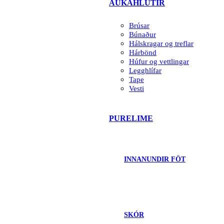
AUKAHLUTIR
Brúsar
Búnaður
Hálskragar og treflar
Hárbönd
Húfur og vettlingar
Legghlífar
Tape
Vesti
PURELIME
INNANUNDIR FÖT
SKÓR