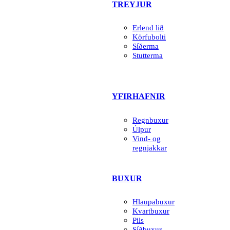
TREYJUR
Erlend lið
Körfubolti
Síðerma
Stutterma
YFIRHAFNIR
Regnbuxur
Úlpur
Vind- og
regnjakkar
BUXUR
Hlaupabuxur
Kvartbuxur
Pils
Síðbuxur