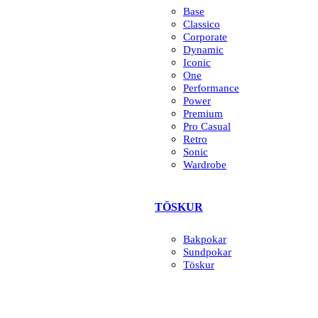
Base
Classico
Corporate
Dynamic
Iconic
One
Performance
Power
Premium
Pro Casual
Retro
Sonic
Wardrobe
TÖSKUR
Bakpokar
Sundpokar
Töskur