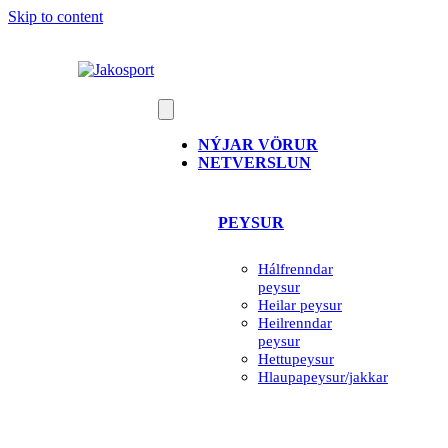
Skip to content
NÝJAR VÖRUR
NETVERSLUN
PEYSUR
Hálfrenndar
peysur
Heilar peysur
Heilrenndar
peysur
Hettupeysur
Hlaupapeysur/jakkar