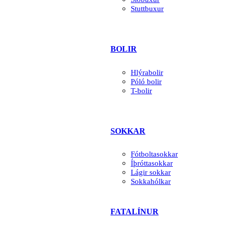
Stuttbuxur
BOLIR
Hlýrabolir
Póló bolir
T-bolir
SOKKAR
Fótboltasokkar
Íþróttasokkar
Lágir sokkar
Sokkahólkar
FATALÍNUR