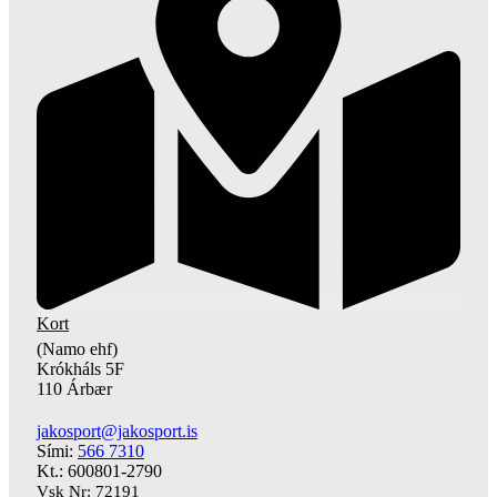
Kort
(Namo ehf)
Krókháls 5F
110 Árbær
jakosport@jakosport.is
Sími:
566 7310
Kt.: 600801-2790
Vsk Nr: 72191