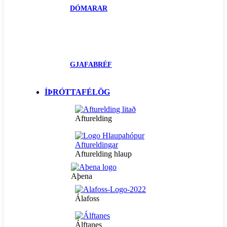
DÓMARAR
GJAFABRÉF
ÍÞRÓTTAFÉLÖG
Afturelding
Afturelding hlaup
Aþena
Álafoss
Álftanes