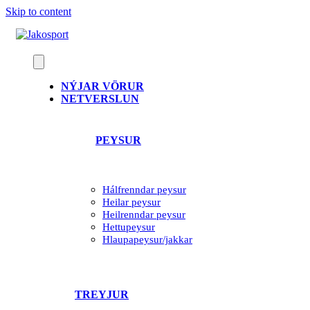
Skip to content
NÝJAR VÖRUR
NETVERSLUN
PEYSUR
Hálfrenndar peysur
Heilar peysur
Heilrenndar peysur
Hettupeysur
Hlaupapeysur/jakkar
TREYJUR