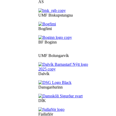
ÁS
UMF Biskupstungna
Bogfimi
BF Boginn
UMF Bolungarvík
Dalvík
Dansgarðurinn
DÍK
Fjallafjör