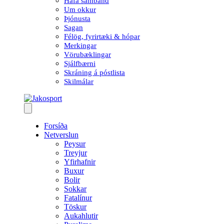
Hafa samband
Um okkur
Þjónusta
Sagan
Félög, fyrirtæki & hópar
Merkingar
Vörubæklingar
Sjálfbærni
Skráning á póstlista
Skilmálar
Forsíða
Netverslun
Peysur
Treyjur
Yfirhafnir
Buxur
Bolir
Sokkar
Fatalínur
Töskur
Aukahlutir