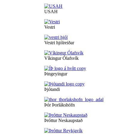
USAH
Vestri
Vestri hjólreiðar
Víkingur Ólafsvík
Þingeyingur
Þjótandi
Þór Þorlákshöfn
Þróttur Neskaupstað