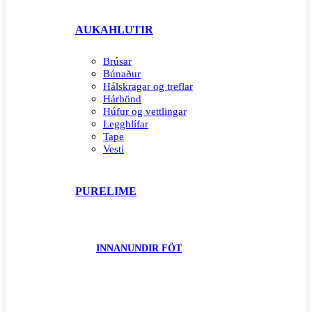
AUKAHLUTIR
Brúsar
Búnaður
Hálskragar og treflar
Hárbönd
Húfur og vettlingar
Legghlífar
Tape
Vesti
PURELIME
INNANUNDIR FÖT