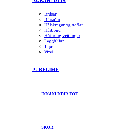
AUKAHLUTIR
Brúsar
Búnaður
Hálskragar og treflar
Hárbönd
Húfur og vettlingar
Legghlífar
Tape
Vesti
PURELIME
INNANUNDIR FÖT
SKÓR