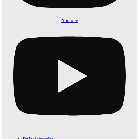
Youtube
Fridhelgisstefna