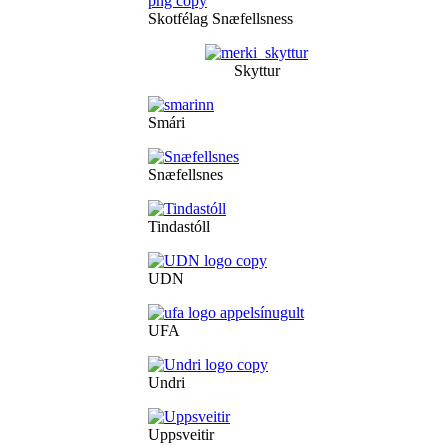
Skotfélag Snæfellsness
Skyttur
Smári
Snæfellsnes
Tindastóll
UDN
UFA
Undri
Uppsveitir