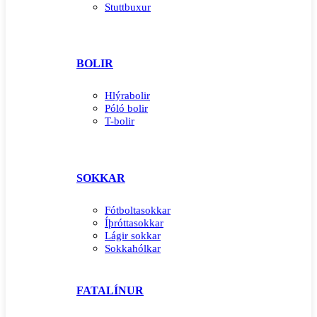
Stuttbuxur
BOLIR
Hlýrabolir
Póló bolir
T-bolir
SOKKAR
Fótboltasokkar
Íþróttasokkar
Lágir sokkar
Sokkahólkar
FATALÍNUR