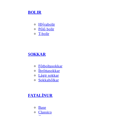
BOLIR
Hlýrabolir
Póló bolir
T-bolir
SOKKAR
Fótboltasokkar
Íþróttasokkar
Lágir sokkar
Sokkahólkar
FATALÍNUR
Base
Classico