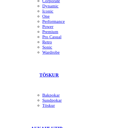
Corporate
Dynamic
Iconic
One
Performance
Power
Premium
Pro Casual
Retro
Sonic
Wardrobe
TÖSKUR
Bakpokar
Sundpokar
Töskur