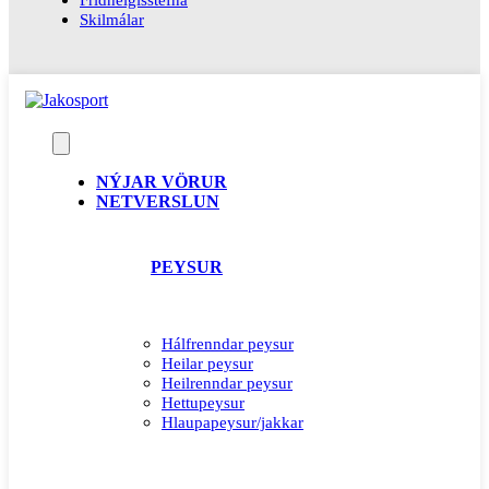
Skilmálar
NÝJAR VÖRUR
NETVERSLUN
PEYSUR
Hálfrenndar peysur
Heilar peysur
Heilrenndar peysur
Hettupeysur
Hlaupapeysur/jakkar