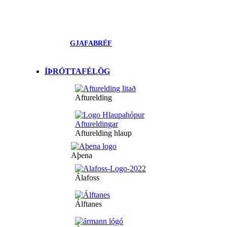
GJAFABRÉF
ÍÞRÓTTAFÉLÖG
Afturelding
Afturelding hlaup
Aþena
Álafoss
Álftanes