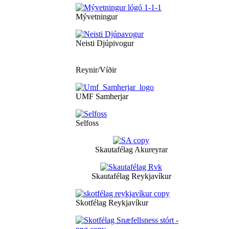
Mývetningur
Neisti Djúpivogur
Reynir/Víðir
UMF Samherjar
Selfoss
Skautafélag Akureyrar
Skautafélag Reykjavíkur
Skotfélag Reykjavíkur