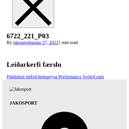
6722_221_P03
By
jakosport
janúar 27, 2022
1 min read
Leiðarkerfi færslu
Published in
Heil hettupeysa Performance Svört/Græn
JAKOSPORT