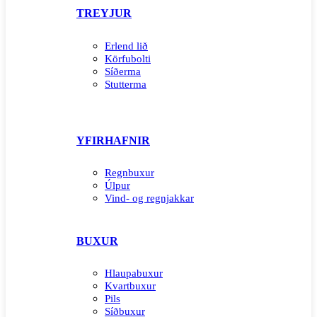
TREYJUR
Erlend lið
Körfubolti
Síðerma
Stutterma
YFIRHAFNIR
Regnbuxur
Úlpur
Vind- og regnjakkar
BUXUR
Hlaupabuxur
Kvartbuxur
Pils
Síðbuxur