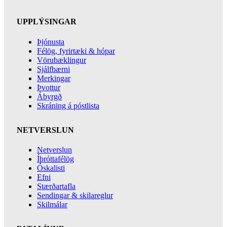
UPPLÝSINGAR
Þjónusta
Félög, fyrirtæki & hópar
Vörubæklingur
Sjálfbærni
Merkingar
Þvottur
Ábyrgð
Skráning á póstlista
NETVERSLUN
Netverslun
Íþróttafélög
Óskalisti
Efni
Stærðartafla
Sendingar & skilareglur
Skilmálar