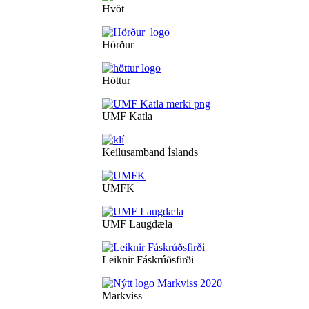
Hvöt
Hörður
Höttur
UMF Katla
Keilusamband Íslands
UMFK
UMF Laugdæla
Leiknir Fáskrúðsfirði
Markviss