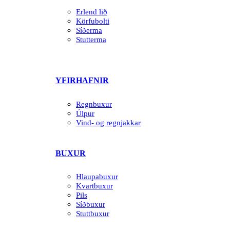
Erlend lið
Körfubolti
Síðerma
Stutterma
YFIRHAFNIR
Regnbuxur
Úlpur
Vind- og regnjakkar
BUXUR
Hlaupabuxur
Kvartbuxur
Pils
Síðbuxur
Stuttbuxur