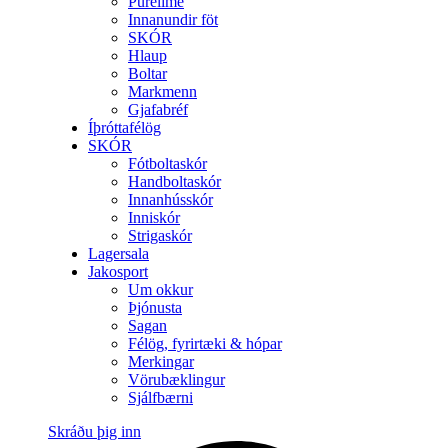
Purelime
Innanundir föt
SKÓR
Hlaup
Boltar
Markmenn
Gjafabréf
Íþróttafélög
SKÓR
Fótboltaskór
Handboltaskór
Innanhússkór
Inniskór
Strigaskór
Lagersala
Jakosport
Um okkur
Þjónusta
Sagan
Félög, fyrirtæki & hópar
Merkingar
Vörubæklingur
Sjálfbærni
Skráðu þig inn