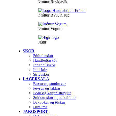
Þróttur Reykjavík
Þróttur RVK hlaup
Þróttur Vogum
Ægir
SKÓR
Fótboltaskór
Handboltaskór
Innanhússkór
Inniskór
Strigaskór
LAGERSALA
Buxur og stuttbuxur
Peysur og jakkar
Bolir og keppnistreyjur
Sokkar, skór og aukahlutir
Bakpokar og töskur
Purelime
JAKOSPORT