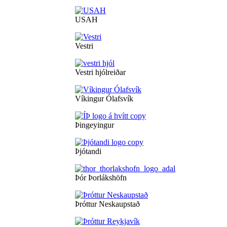
USAH
Vestri
Vestri hjólreiðar
Víkingur Ólafsvík
Þingeyingur
Þjótandi
Þór Þorlákshöfn
Þróttur Neskaupstað