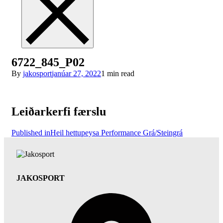
6722_845_P02
By
jakosport
janúar 27, 2022
1 min read
Leiðarkerfi færslu
Published in
Heil hettupeysa Performance Grá/Steingrá
JAKOSPORT