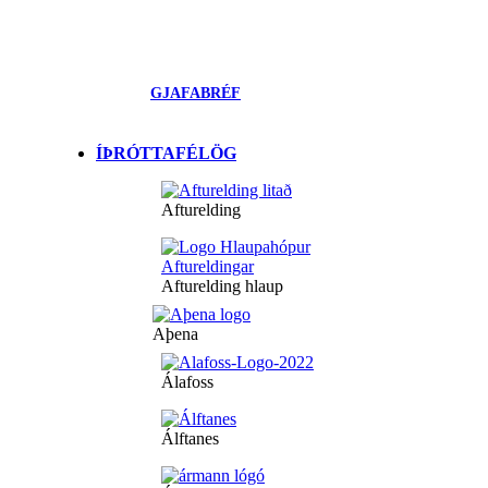
GJAFABRÉF
ÍÞRÓTTAFÉLÖG
Afturelding
Afturelding hlaup
Aþena
Álafoss
Álftanes