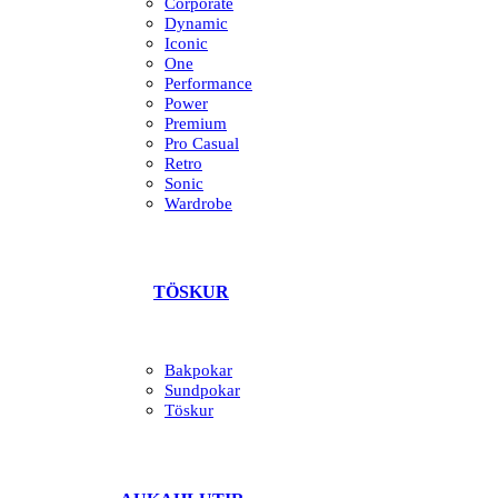
Corporate
Dynamic
Iconic
One
Performance
Power
Premium
Pro Casual
Retro
Sonic
Wardrobe
TÖSKUR
Bakpokar
Sundpokar
Töskur