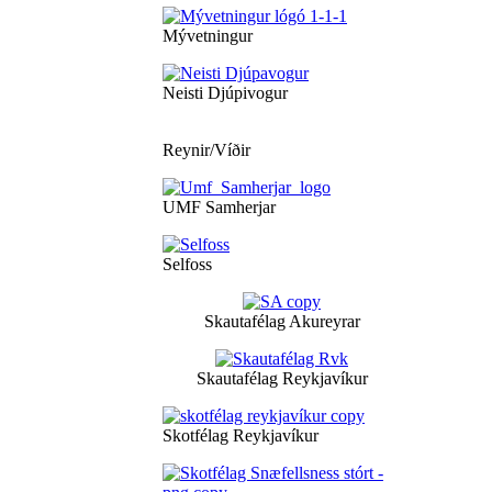
Mývetningur
Neisti Djúpivogur
Reynir/Víðir
UMF Samherjar
Selfoss
Skautafélag Akureyrar
Skautafélag Reykjavíkur
Skotfélag Reykjavíkur