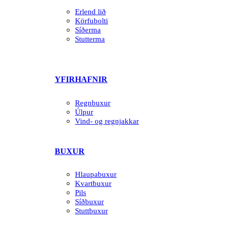
Erlend lið
Körfubolti
Síðerma
Stutterma
YFIRHAFNIR
Regnbuxur
Úlpur
Vind- og regnjakkar
BUXUR
Hlaupabuxur
Kvartbuxur
Pils
Síðbuxur
Stuttbuxur