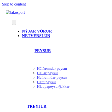
Skip to content
NÝJAR VÖRUR
NETVERSLUN
PEYSUR
Hálfrenndar peysur
Heilar peysur
Heilrenndar peysur
Hettupeysur
Hlaupapeysur/jakkar
TREYJUR