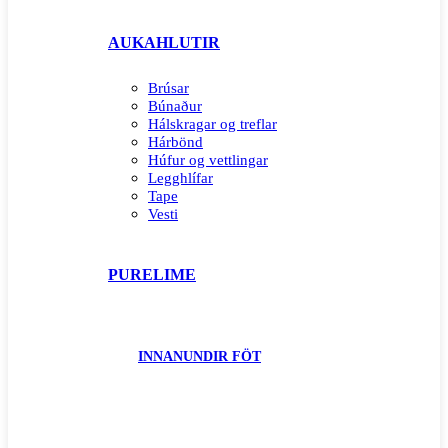
AUKAHLUTIR
Brúsar
Búnaður
Hálskragar og treflar
Hárbönd
Húfur og vettlingar
Legghlífar
Tape
Vesti
PURELIME
INNANUNDIR FÖT