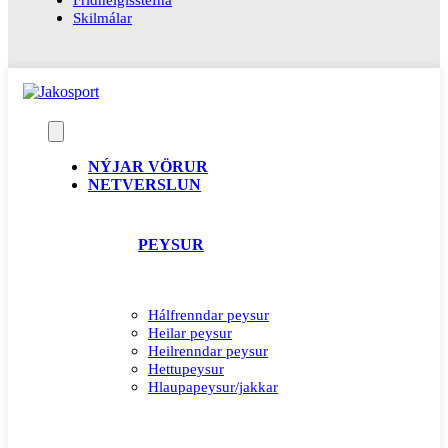
Skilmálar
NÝJAR VÖRUR
NETVERSLUN
PEYSUR
Hálfrenndar peysur
Heilar peysur
Heilrenndar peysur
Hettupeysur
Hlaupapeysur/jakkar