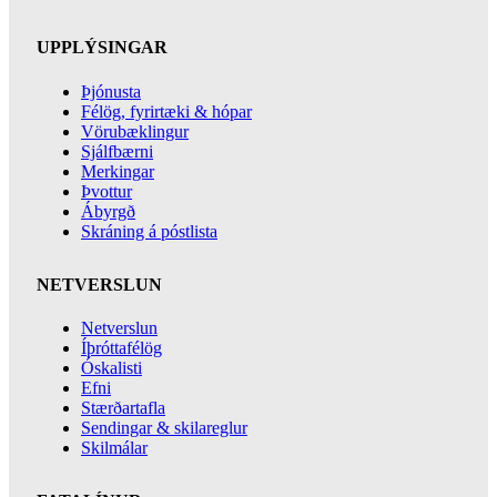
UPPLÝSINGAR
Þjónusta
Félög, fyrirtæki & hópar
Vörubæklingur
Sjálfbærni
Merkingar
Þvottur
Ábyrgð
Skráning á póstlista
NETVERSLUN
Netverslun
Íþróttafélög
Óskalisti
Efni
Stærðartafla
Sendingar & skilareglur
Skilmálar