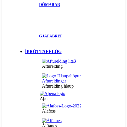
DÓMARAR
GJAFABRÉF
ÍÞRÓTTAFÉLÖG
Afturelding
Afturelding hlaup
Aþena
Álafoss
Álftanes