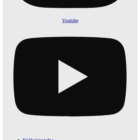
Youtube
Fridhelgisstefna