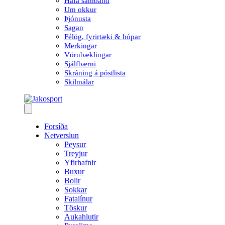
Hafa samband
Um okkur
Þjónusta
Sagan
Félög, fyrirtæki & hópar
Merkingar
Vörubæklingar
Sjálfbærni
Skráning á póstlista
Skilmálar
Forsíða
Netverslun
Peysur
Treyjur
Yfirhafnir
Buxur
Bolir
Sokkar
Fatalínur
Töskur
Aukahlutir