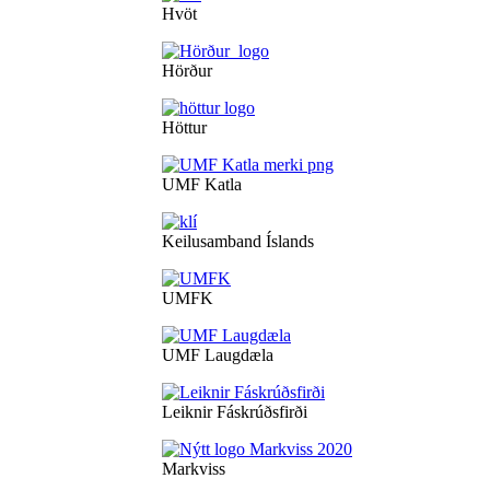
Hvöt
Hörður
Höttur
UMF Katla
Keilusamband Íslands
UMFK
UMF Laugdæla
Leiknir Fáskrúðsfirði
Markviss