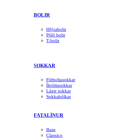
BOLIR
Hlýrabolir
Póló bolir
T-bolir
SOKKAR
Fótboltasokkar
Íþróttasokkar
Lágir sokkar
Sokkahólkar
FATALÍNUR
Base
Classico