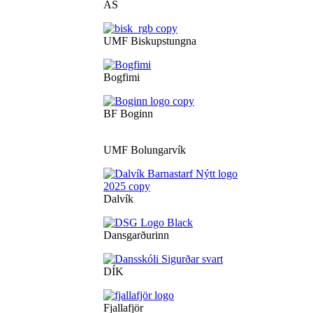
ÁS
UMF Biskupstungna
Bogfimi
BF Boginn
UMF Bolungarvík
Dalvík
Dansgarðurinn
DÍK
Fjallafjör