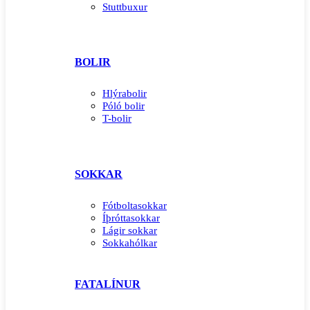
Stuttbuxur
BOLIR
Hlýrabolir
Póló bolir
T-bolir
SOKKAR
Fótboltasokkar
Íþróttasokkar
Lágir sokkar
Sokkahólkar
FATALÍNUR