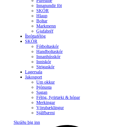
Purelime
Innanundir föt
SKÓR
Hlaup
Boltar
Markmenn
Gjafabréf
Íþróttafélög
SKÓR
Fótboltaskór
Handboltaskór
Innanhússkór
Inniskór
Strigaskór
Lagersala
Jakosport
Um okkur
Þjónusta
Sagan
Félög, fyrirtæki & hópar
Merkingar
Vörubæklingur
Sjálfbærni
Skráðu þig inn