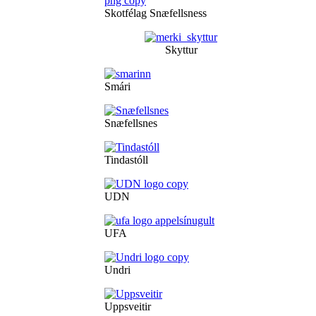
Skotfélag Snæfellsness
Skyttur
Smári
Snæfellsnes
Tindastóll
UDN
UFA
Undri
Uppsveitir