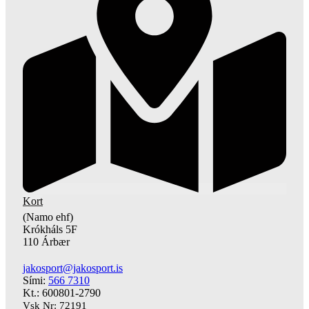
Kort
(Namo ehf)
Krókháls 5F
110 Árbær
jakosport@jakosport.is
Sími:
566 7310
Kt.: 600801-2790
Vsk Nr: 72191