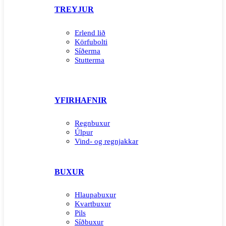
TREYJUR
Erlend lið
Körfubolti
Síðerma
Stutterma
YFIRHAFNIR
Regnbuxur
Úlpur
Vind- og regnjakkar
BUXUR
Hlaupabuxur
Kvartbuxur
Pils
Síðbuxur