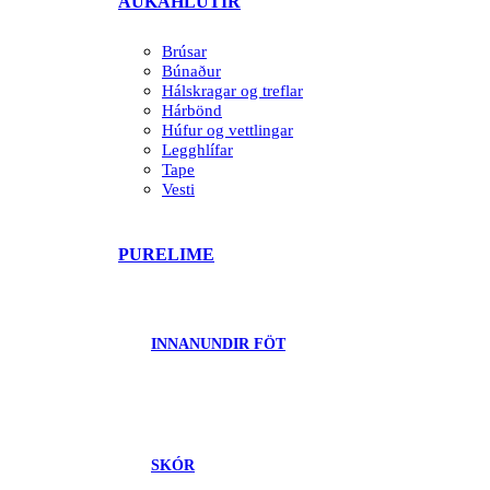
AUKAHLUTIR
Brúsar
Búnaður
Hálskragar og treflar
Hárbönd
Húfur og vettlingar
Legghlífar
Tape
Vesti
PURELIME
INNANUNDIR FÖT
SKÓR