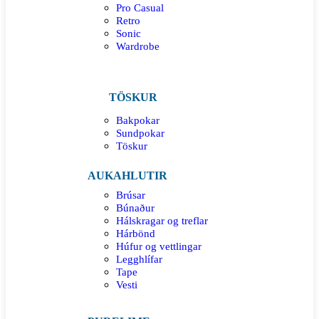
Pro Casual
Retro
Sonic
Wardrobe
TÖSKUR
Bakpokar
Sundpokar
Töskur
AUKAHLUTIR
Brúsar
Búnaður
Hálskragar og treflar
Hárbönd
Húfur og vettlingar
Legghlífar
Tape
Vesti