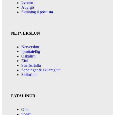
Þvottur
Ábyrgð
Skráning á póstlista
NETVERSLUN
Netverslun
Íþróttafélög
Óskalisti
Efni
Stærðartafla
Sendingar & skilareglur
Skilmálar
FATALÍNUR
One
Sonic