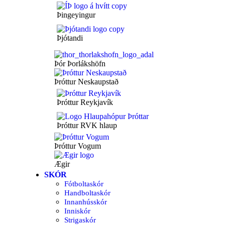
Þingeyingur
Þjótandi
Þór Þorlákshöfn
Þróttur Neskaupstað
Þróttur Reykjavík
Þróttur RVK hlaup
Þróttur Vogum
Ægir
SKÓR
Fótboltaskór
Handboltaskór
Innanhússkór
Inniskór
Strigaskór