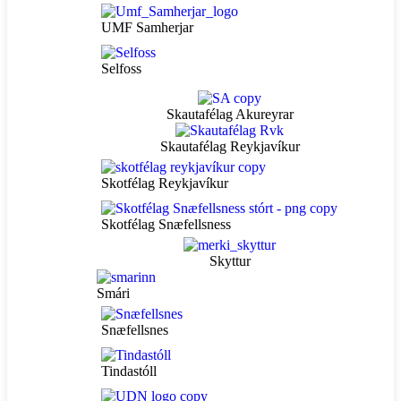
UMF Samherjar
Selfoss
Skautafélag Akureyrar
Skautafélag Reykjavíkur
Skotfélag Reykjavíkur
Skotfélag Snæfellsness
Skyttur
Smári
Snæfellsnes
Tindastóll