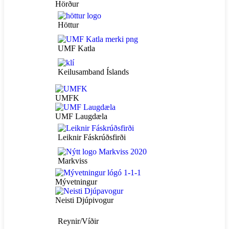
Hörður
Höttur
UMF Katla
Keilusamband Íslands
UMFK
UMF Laugdæla
Leiknir Fáskrúðsfirði
Markviss
Mývetningur
Neisti Djúpivogur
Reynir/Víðir