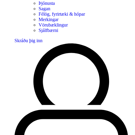
Þjónusta
Sagan
Félög, fyrirtæki & hópar
Merkingar
Vörubæklingur
Sjálfbærni
Skráðu þig inn