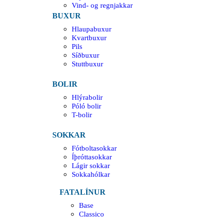
Vind- og regnjakkar
BUXUR
Hlaupabuxur
Kvartbuxur
Pils
Síðbuxur
Stuttbuxur
BOLIR
Hlýrabolir
Póló bolir
T-bolir
SOKKAR
Fótboltasokkar
Íþróttasokkar
Lágir sokkar
Sokkahólkar
FATALÍNUR
Base
Classico