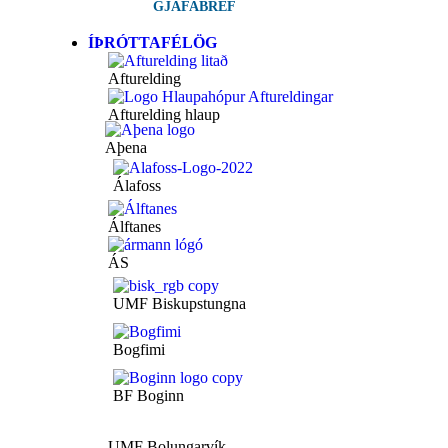
GJAFABRÉF
ÍÞRÓTTAFÉLÖG
Afturelding
Afturelding hlaup
Aþena
Álafoss
Álftanes
ÁS
UMF Biskupstungna
Bogfimi
BF Boginn
UMF Bolungarvík