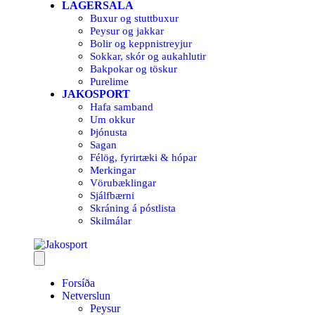
LAGERSALA
Buxur og stuttbuxur
Peysur og jakkar
Bolir og keppnistreyjur
Sokkar, skór og aukahlutir
Bakpokar og töskur
Purelime
JAKOSPORT
Hafa samband
Um okkur
Þjónusta
Sagan
Félög, fyrirtæki & hópar
Merkingar
Vörubæklingar
Sjálfbærni
Skráning á póstlista
Skilmálar
Forsíða
Netverslun
Peysur