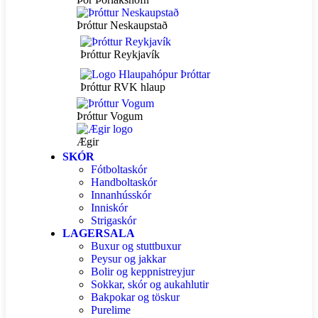
Þróttur Neskaupstað
Þróttur Reykjavík
Þróttur RVK hlaup
Þróttur Vogum
Ægir
SKÓR
Fótboltaskór
Handboltaskór
Innanhússkór
Inniskór
Strigaskór
LAGERSALA
Buxur og stuttbuxur
Peysur og jakkar
Bolir og keppnistreyjur
Sokkar, skór og aukahlutir
Bakpokar og töskur
Purelime