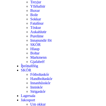
Treyjur
Yfirhafnir
Buxur
Bolir
Sokkar
Fatalínur
Töskur
Aukahlutir
Purelime
Innanundir föt
SKÓR
Hlaup
Boltar
Markmenn
Gjafabréf
Íþróttafélög
SKÓR
Fótboltaskór
Handboltaskór
Innanhússkór
Inniskór
Strigaskór
Lagersala
Jakosport
Um okkur