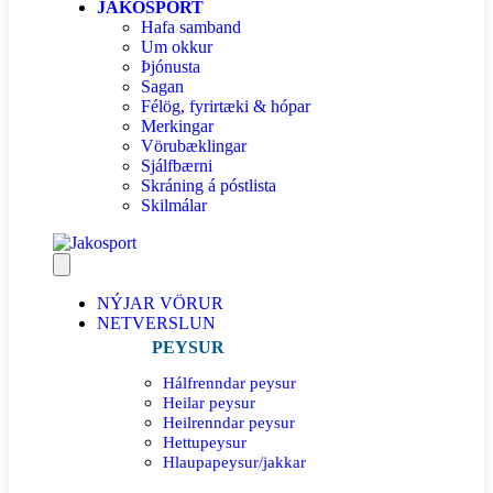
JAKOSPORT
Hafa samband
Um okkur
Þjónusta
Sagan
Félög, fyrirtæki & hópar
Merkingar
Vörubæklingar
Sjálfbærni
Skráning á póstlista
Skilmálar
NÝJAR VÖRUR
NETVERSLUN
PEYSUR
Hálfrenndar peysur
Heilar peysur
Heilrenndar peysur
Hettupeysur
Hlaupapeysur/jakkar