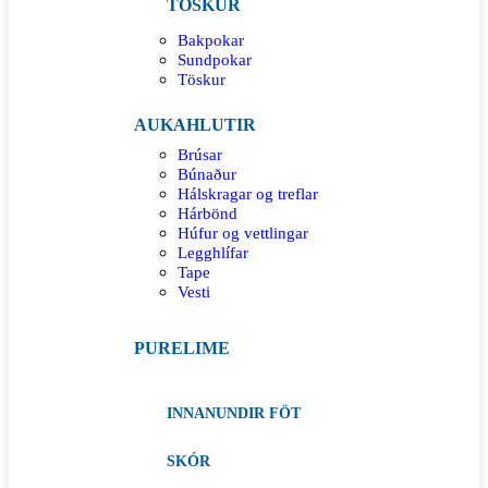
TÖSKUR
Bakpokar
Sundpokar
Töskur
AUKAHLUTIR
Brúsar
Búnaður
Hálskragar og treflar
Hárbönd
Húfur og vettlingar
Legghlífar
Tape
Vesti
PURELIME
INNANUNDIR FÖT
SKÓR