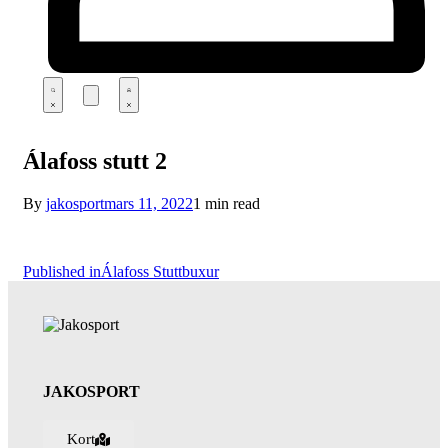
Álafoss stutt 2
By
jakosport
mars 11, 2022
1 min read
Published in
Álafoss Stuttbuxur
JAKOSPORT
Kort