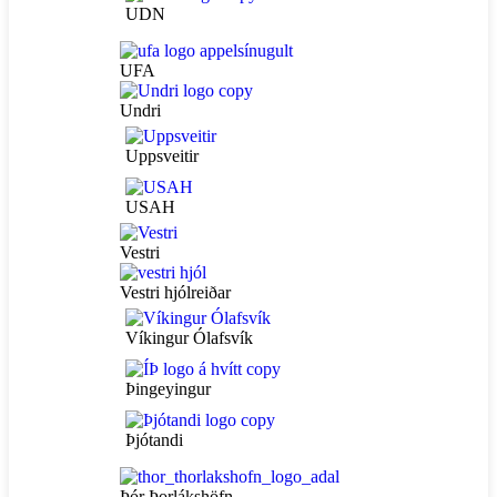
UDN
UFA
Undri
Uppsveitir
USAH
Vestri
Vestri hjólreiðar
Víkingur Ólafsvík
Þingeyingur
Þjótandi
Þór Þorlákshöfn