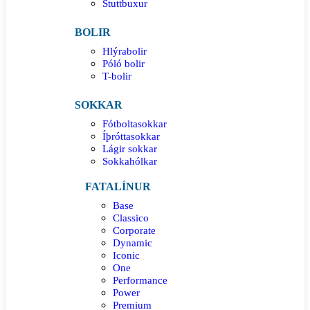
Stuttbuxur
BOLIR
Hlýrabolir
Póló bolir
T-bolir
SOKKAR
Fótboltasokkar
Íþróttasokkar
Lágir sokkar
Sokkahólkar
FATALÍNUR
Base
Classico
Corporate
Dynamic
Iconic
One
Performance
Power
Premium