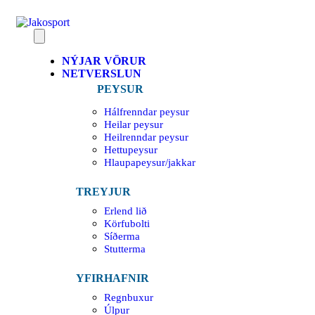
NÝJAR VÖRUR
NETVERSLUN
PEYSUR
Hálfrenndar peysur
Heilar peysur
Heilrenndar peysur
Hettupeysur
Hlaupapeysur/jakkar
TREYJUR
Erlend lið
Körfubolti
Síðerma
Stutterma
YFIRHAFNIR
Regnbuxur
Úlpur