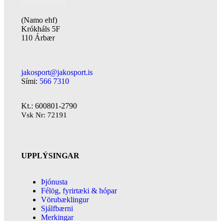
(Namo ehf)
Krókháls 5F
110 Árbær
jakosport@jakosport.is
Sími:
566 7310
Kt.: 600801-2790
Vsk Nr: 72191
UPPLÝSINGAR
Þjónusta
Félög, fyrirtæki & hópar
Vörubæklingur
Sjálfbærni
Merkingar