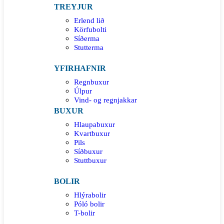
TREYJUR
Erlend lið
Körfubolti
Síðerma
Stutterma
YFIRHAFNIR
Regnbuxur
Úlpur
Vind- og regnjakkar
BUXUR
Hlaupabuxur
Kvartbuxur
Pils
Síðbuxur
Stuttbuxur
BOLIR
Hlýrabolir
Póló bolir
T-bolir