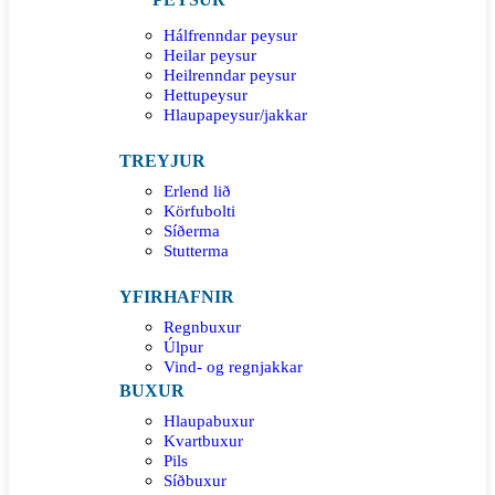
Hálfrenndar peysur
Heilar peysur
Heilrenndar peysur
Hettupeysur
Hlaupapeysur/jakkar
TREYJUR
Erlend lið
Körfubolti
Síðerma
Stutterma
YFIRHAFNIR
Regnbuxur
Úlpur
Vind- og regnjakkar
BUXUR
Hlaupabuxur
Kvartbuxur
Pils
Síðbuxur