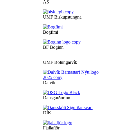
ÁS
UMF Biskupstungna
Bogfimi
BF Boginn
UMF Bolungarvík
Dalvík
Dansgarðurinn
DÍK
Fjallafjör