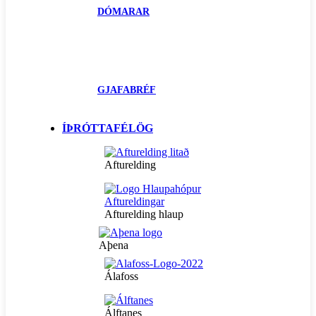
DÓMARAR
GJAFABRÉF
ÍÞRÓTTAFÉLÖG
Afturelding
Afturelding hlaup
Aþena
Álafoss
Álftanes