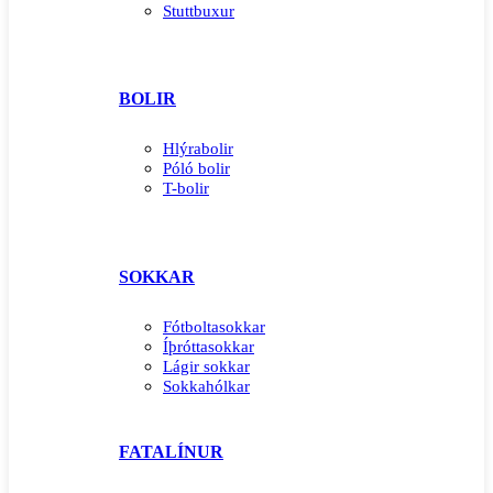
Stuttbuxur
BOLIR
Hlýrabolir
Póló bolir
T-bolir
SOKKAR
Fótboltasokkar
Íþróttasokkar
Lágir sokkar
Sokkahólkar
FATALÍNUR