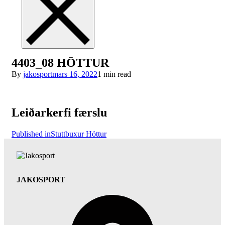
4403_08 HÖTTUR
By
jakosport
mars 16, 2022
1 min read
Leiðarkerfi færslu
Published in
Stuttbuxur Höttur
JAKOSPORT