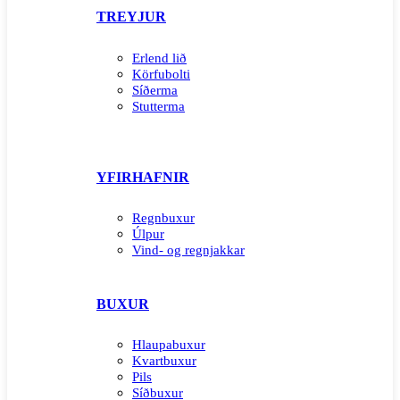
TREYJUR
Erlend lið
Körfubolti
Síðerma
Stutterma
YFIRHAFNIR
Regnbuxur
Úlpur
Vind- og regnjakkar
BUXUR
Hlaupabuxur
Kvartbuxur
Pils
Síðbuxur