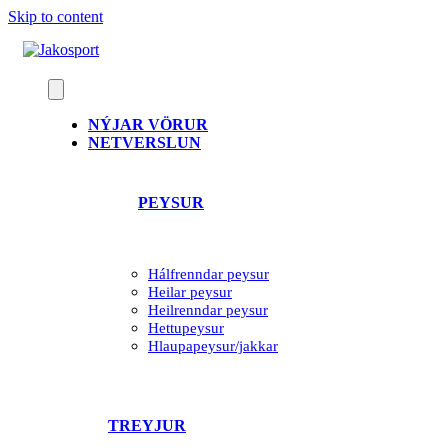
Skip to content
NÝJAR VÖRUR
NETVERSLUN
PEYSUR
Hálfrenndar peysur
Heilar peysur
Heilrenndar peysur
Hettupeysur
Hlaupapeysur/jakkar
TREYJUR