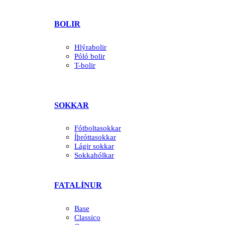
BOLIR
Hlýrabolir
Póló bolir
T-bolir
SOKKAR
Fótboltasokkar
Íþróttasokkar
Lágir sokkar
Sokkahólkar
FATALÍNUR
Base
Classico