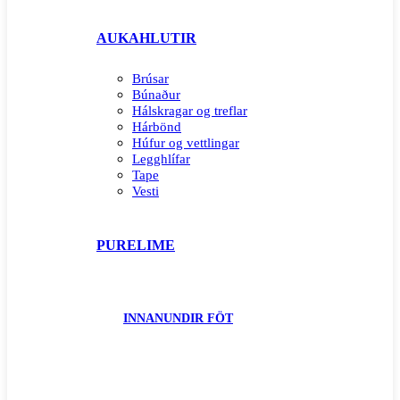
AUKAHLUTIR
Brúsar
Búnaður
Hálskragar og treflar
Hárbönd
Húfur og vettlingar
Legghlífar
Tape
Vesti
PURELIME
INNANUNDIR FÖT