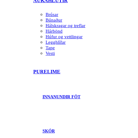
AUKAHLUTIR
Brúsar
Búnaður
Hálskragar og treflar
Hárbönd
Húfur og vettlingar
Legghlífar
Tape
Vesti
PURELIME
INNANUNDIR FÖT
SKÓR