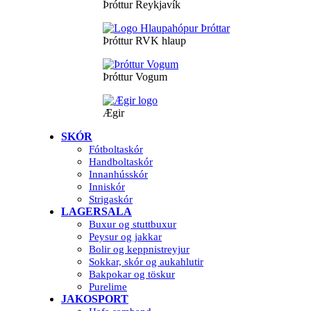
Þróttur Reykjavík
Þróttur RVK hlaup
Þróttur Vogum
Ægir
SKÓR
Fótboltaskór
Handboltaskór
Innanhússkór
Inniskór
Strigaskór
LAGERSALA
Buxur og stuttbuxur
Peysur og jakkar
Bolir og keppnistreyjur
Sokkar, skór og aukahlutir
Bakpokar og töskur
Purelime
JAKOSPORT