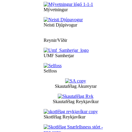
Mývetningur
Neisti Djúpivogur
Reynir/Víðir
UMF Samherjar
Selfoss
Skautafélag Akureyrar
Skautafélag Reykjavíkur
Skotfélag Reykjavíkur