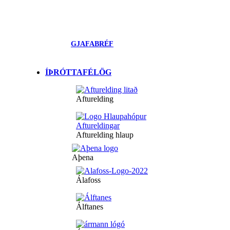
GJAFABRÉF
ÍÞRÓTTAFÉLÖG
Afturelding
Afturelding hlaup
Aþena
Álafoss
Álftanes