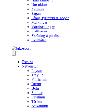
Hafa samband
Um okkur
Þjónusta
Sagan
Félög, fyrirtæki & hópar
Merkingar
Vörubæklingar
Sjálfbærni
Skráning á póstlista
Skilmálar
Forsíða
Netverslun
Peysur
Treyjur
Yfirhafnir
Buxur
Bolir
Sokkar
Fatalínur
Töskur
Aukahlutir