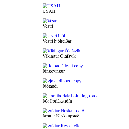
USAH
Vestri
Vestri hjólreiðar
Víkingur Ólafsvík
Þingeyingur
Þjótandi
Þór Þorlákshöfn
Þróttur Neskaupstað