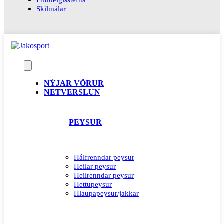
Skilmálar
NÝJAR VÖRUR
NETVERSLUN
PEYSUR
Hálfrenndar peysur
Heilar peysur
Heilrenndar peysur
Hettupeysur
Hlaupapeysur/jakkar