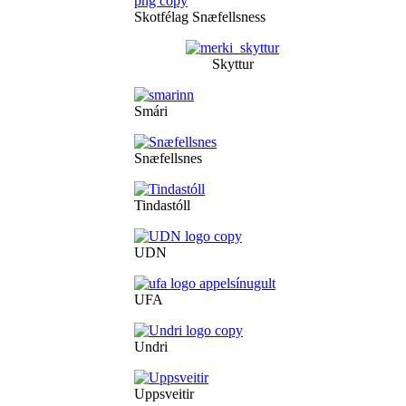
Skotfélag Snæfellsness
Skyttur
Smári
Snæfellsnes
Tindastóll
UDN
UFA
Undri
Uppsveitir