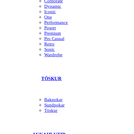
Corporate
Dynamic
Iconic
One
Performance
Power
Premium
Pro Casual
Retro
Sonic
Wardrobe
TÖSKUR
Bakpokar
Sundpokar
Töskur