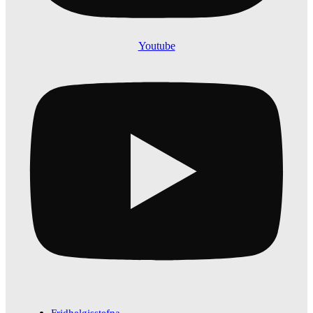
Youtube
Fridhelgisstefna