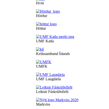
Hvöt
Hörður
Höttur
UMF Katla
Keilusamband Íslands
UMFK
UMF Laugdæla
Leiknir Fáskrúðsfirði
Markviss