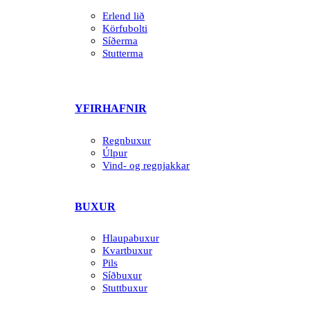
Erlend lið
Körfubolti
Síðerma
Stutterma
YFIRHAFNIR
Regnbuxur
Úlpur
Vind- og regnjakkar
BUXUR
Hlaupabuxur
Kvartbuxur
Pils
Síðbuxur
Stuttbuxur