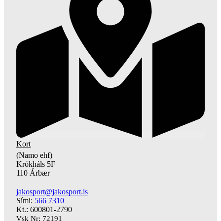
Kort
(Namo ehf)
Krókháls 5F
110 Árbær
jakosport@jakosport.is
Sími:
566 7310
Kt.: 600801-2790
Vsk Nr: 72191