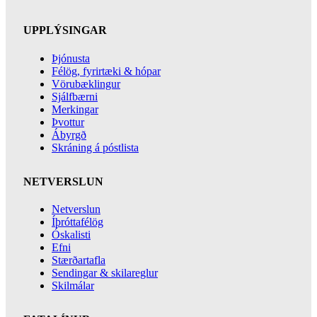
UPPLÝSINGAR
Þjónusta
Félög, fyrirtæki & hópar
Vörubæklingur
Sjálfbærni
Merkingar
Þvottur
Ábyrgð
Skráning á póstlista
NETVERSLUN
Netverslun
Íþróttafélög
Óskalisti
Efni
Stærðartafla
Sendingar & skilareglur
Skilmálar