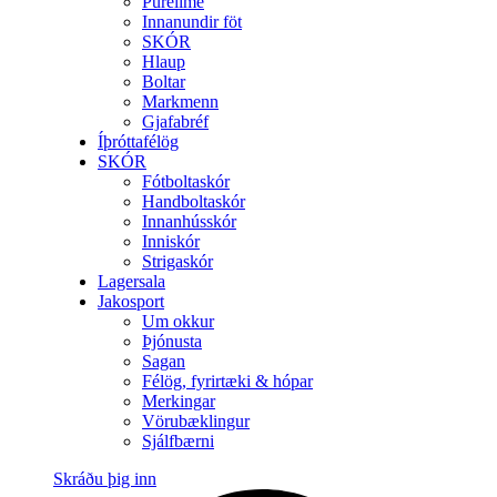
Purelime
Innanundir föt
SKÓR
Hlaup
Boltar
Markmenn
Gjafabréf
Íþróttafélög
SKÓR
Fótboltaskór
Handboltaskór
Innanhússkór
Inniskór
Strigaskór
Lagersala
Jakosport
Um okkur
Þjónusta
Sagan
Félög, fyrirtæki & hópar
Merkingar
Vörubæklingur
Sjálfbærni
Skráðu þig inn