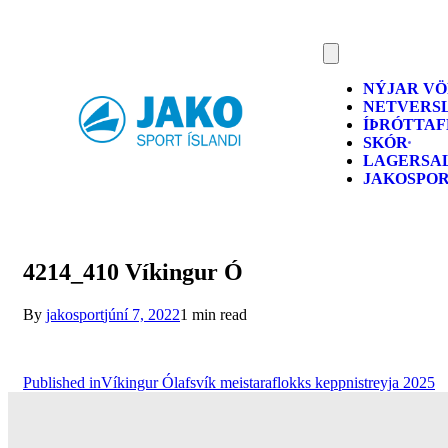
NÝJAR V
NETVERS
ÍÞRÓTTA
SKÓR
LAGERSA
JAKOSPO
4214_410 Víkingur Ó
By
jakosport
júní 7, 2022
1 min read
Published in
Víkingur Ólafsvík meistaraflokks keppnistreyja 2025