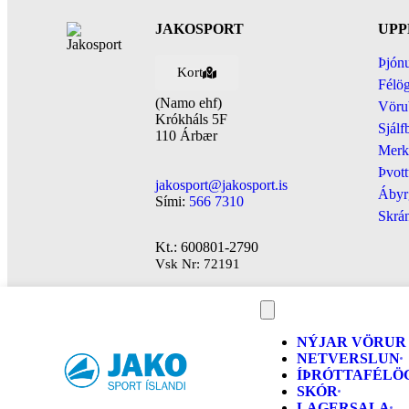
JAKOSPORT
UPP
Þjónu
Kort
Félög
(Namo ehf)
Vöru
Krókháls 5F
Sjálf
110 Árbær
Merk
Þvott
jakosport@jakosport.is
Ábyr
Sími:
566 7310
Skrán
Kt.: 600801-2790
Vsk Nr: 72191
NÝJAR VÖRUR
NETVERSLUN
ÍÞRÓTTAFÉLÖ
SKÓR
LAGERSALA