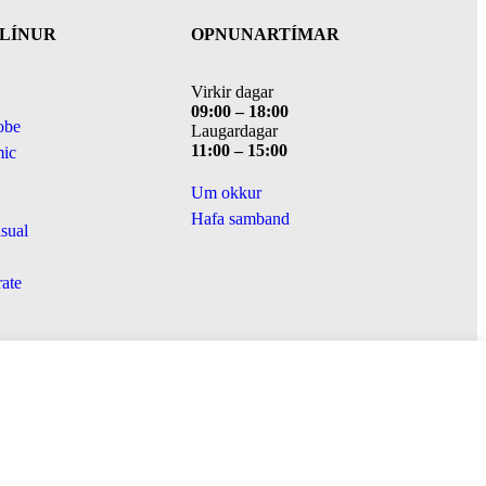
LÍNUR
OPNUNARTÍMAR
Virkir dagar
09:00 – 18:00
obe
Laugardagar
11:00 – 15:00
ic
Um okkur
Hafa samband
sual
ate
Fridhelgisstefna
Skilmálar