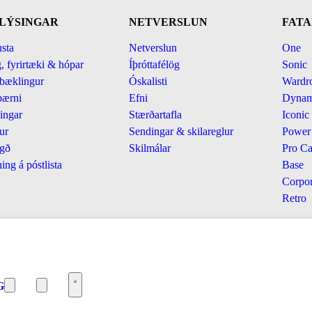
LÝSINGAR
NETVERSLUN
FATA
sta
Netverslun
One
, fyrirtæki & hópar
Íþróttafélög
Sonic
bæklingur
Óskalisti
Wardr
bærni
Efni
Dynam
ingar
Stærðartafla
Iconic
ur
Sendingar & skilareglur
Power
gð
Skilmálar
Pro Ca
ing á póstlista
Base
Corpor
Retro
G
© Jakosport. Allur réttur
áskilinn.