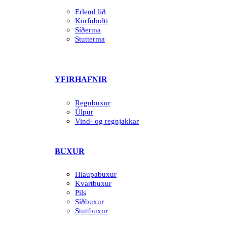
Erlend lið
Körfubolti
Síðerma
Stutterma
YFIRHAFNIR
Regnbuxur
Úlpur
Vind- og regnjakkar
BUXUR
Hlaupabuxur
Kvartbuxur
Pils
Síðbuxur
Stuttbuxur