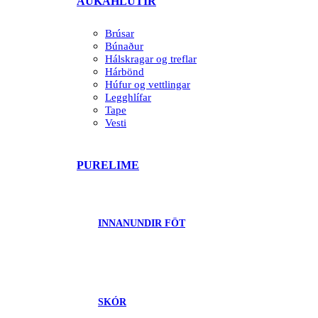
AUKAHLUTIR
Brúsar
Búnaður
Hálskragar og treflar
Hárbönd
Húfur og vettlingar
Legghlífar
Tape
Vesti
PURELIME
INNANUNDIR FÖT
SKÓR