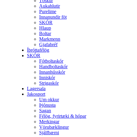
Töskur
Aukahlutir
Purelime
Innanundir föt
SKÓR
Hlaup
Boltar
Markmenn
Gjafabréf
Íþróttafélög
SKÓR
Fótboltaskór
Handboltaskór
Innanhússkór
Inniskór
Strigaskór
Lagersala
Jakosport
Um okkur
Þjónusta
Sagan
Félög, fyrirtæki & hópar
Merkingar
Vörubæklingur
Sjálfbærni