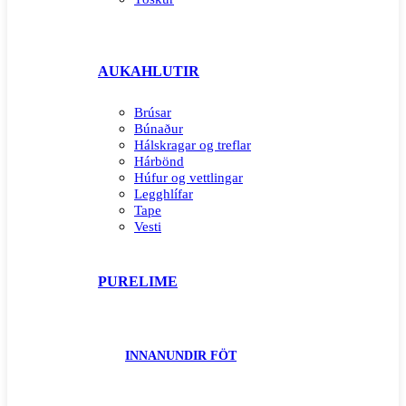
AUKAHLUTIR
Brúsar
Búnaður
Hálskragar og treflar
Hárbönd
Húfur og vettlingar
Legghlífar
Tape
Vesti
PURELIME
INNANUNDIR FÖT