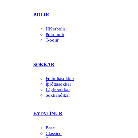
BOLIR
Hlýrabolir
Póló bolir
T-bolir
SOKKAR
Fótboltasokkar
Íþróttasokkar
Lágir sokkar
Sokkahólkar
FATALÍNUR
Base
Classico