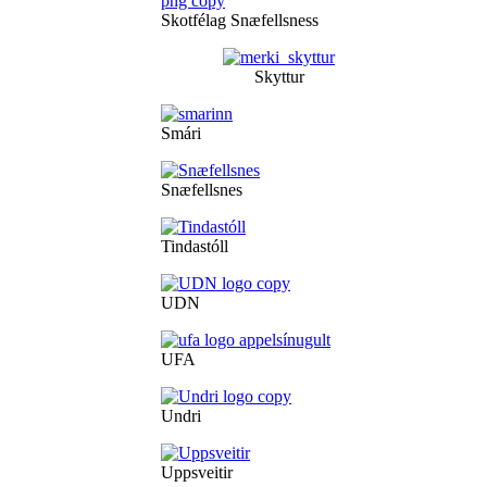
Skotfélag Snæfellsness
Skyttur
Smári
Snæfellsnes
Tindastóll
UDN
UFA
Undri
Uppsveitir