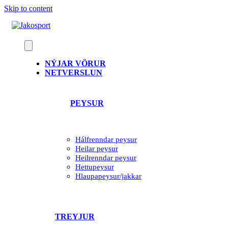
Skip to content
NÝJAR VÖRUR
NETVERSLUN
PEYSUR
Hálfrenndar peysur
Heilar peysur
Heilrenndar peysur
Hettupeysur
Hlaupapeysur/jakkar
TREYJUR