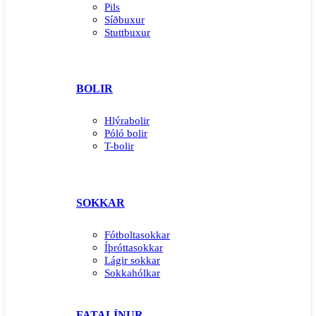
Pils
Síðbuxur
Stuttbuxur
BOLIR
Hlýrabolir
Póló bolir
T-bolir
SOKKAR
Fótboltasokkar
Íþróttasokkar
Lágir sokkar
Sokkahólkar
FATALÍNUR