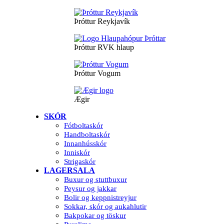
Þróttur Reykjavík
Þróttur RVK hlaup
Þróttur Vogum
Ægir
SKÓR
Fótboltaskór
Handboltaskór
Innanhússkór
Inniskór
Strigaskór
LAGERSALA
Buxur og stuttbuxur
Peysur og jakkar
Bolir og keppnistreyjur
Sokkar, skór og aukahlutir
Bakpokar og töskur