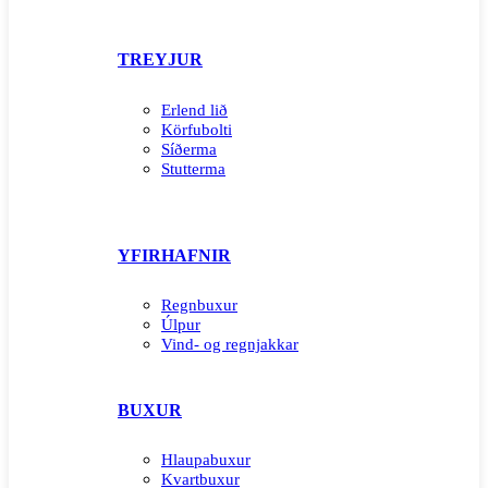
TREYJUR
Erlend lið
Körfubolti
Síðerma
Stutterma
YFIRHAFNIR
Regnbuxur
Úlpur
Vind- og regnjakkar
BUXUR
Hlaupabuxur
Kvartbuxur