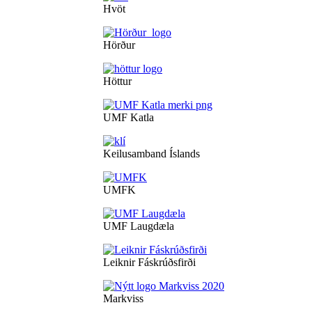
Hvöt
Hörður
Höttur
UMF Katla
Keilusamband Íslands
UMFK
UMF Laugdæla
Leiknir Fáskrúðsfirði
Markviss