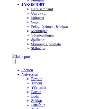
Purelime
JAKOSPORT
Hafa samband
Um okkur
Þjónusta
Sagan
Félög, fyrirtæki & hópar
Merkingar
Vörubæklingar
Sjálfbærni
Skráning á póstlista
Skilmálar
Forsíða
Netverslun
Peysur
Treyjur
Yfirhafnir
Buxur
Bolir
Sokkar
Fatalínur