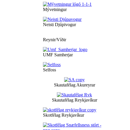
Mývetningur
Neisti Djúpivogur
Reynir/Víðir
UMF Samherjar
Selfoss
Skautafélag Akureyrar
Skautafélag Reykjavíkur
Skotfélag Reykjavíkur