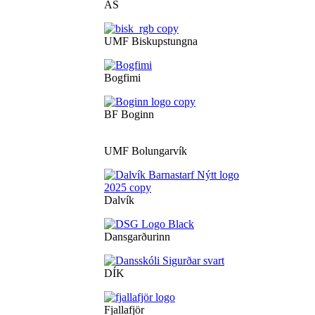
ÁS
UMF Biskupstungna
Bogfimi
BF Boginn
UMF Bolungarvík
Dalvík
Dansgarðurinn
DÍK
Fjallafjör