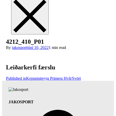
4212_410_P01
By
jakosport
júní 10, 2022
1 min read
Leiðarkerfi færslu
Published in
Keppnistreyja Primera Hvít/Svört
JAKOSPORT