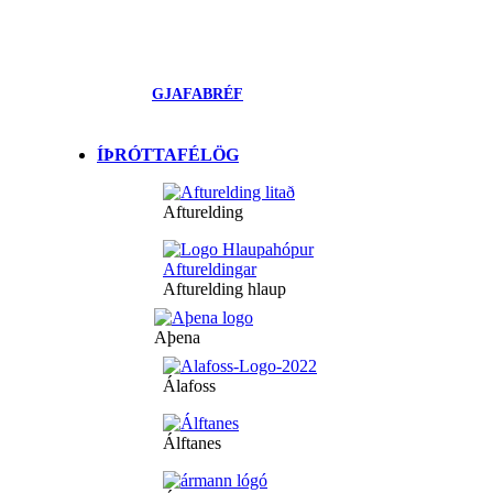
GJAFABRÉF
ÍÞRÓTTAFÉLÖG
Afturelding
Afturelding hlaup
Aþena
Álafoss
Álftanes