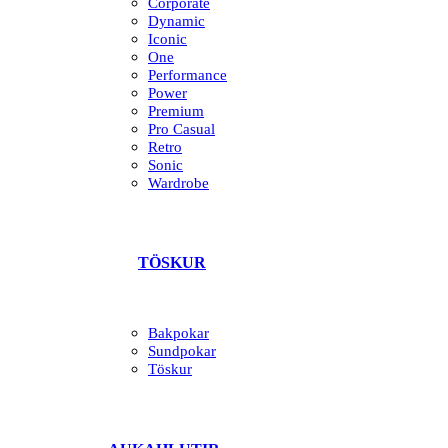
Corporate
Dynamic
Iconic
One
Performance
Power
Premium
Pro Casual
Retro
Sonic
Wardrobe
TÖSKUR
Bakpokar
Sundpokar
Töskur