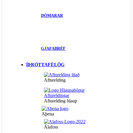
DÓMARAR
GJAFABRÉF
ÍÞRÓTTAFÉLÖG
Afturelding
Afturelding hlaup
Aþena
Álafoss