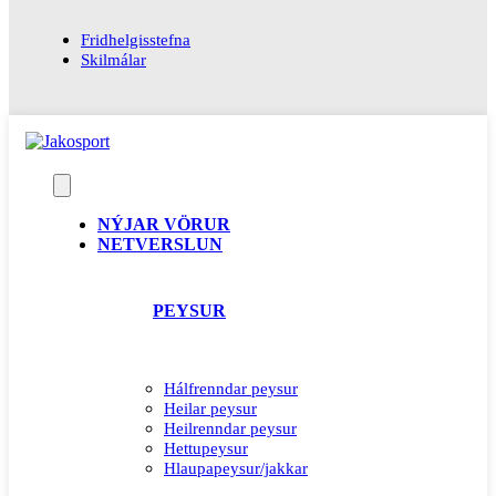
Fridhelgisstefna
Skilmálar
NÝJAR VÖRUR
NETVERSLUN
PEYSUR
Hálfrenndar peysur
Heilar peysur
Heilrenndar peysur
Hettupeysur
Hlaupapeysur/jakkar