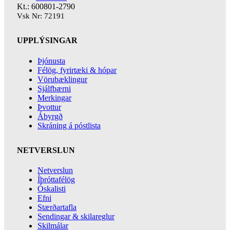
Kt.: 600801-2790
Vsk Nr: 72191
UPPLÝSINGAR
Þjónusta
Félög, fyrirtæki & hópar
Vörubæklingur
Sjálfbærni
Merkingar
Þvottur
Ábyrgð
Skráning á póstlista
NETVERSLUN
Netverslun
Íþróttafélög
Óskalisti
Efni
Stærðartafla
Sendingar & skilareglur
Skilmálar