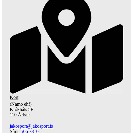
Kort
(Namo ehf)
Krókháls 5F
110 Árbær
jakosport@jakosport.is
Sími:
566 7310