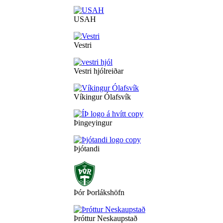
USAH
Vestri
Vestri hjólreiðar
Víkingur Ólafsvík
Þingeyingur
Þjótandi
Þór Þorlákshöfn
Þróttur Neskaupstað