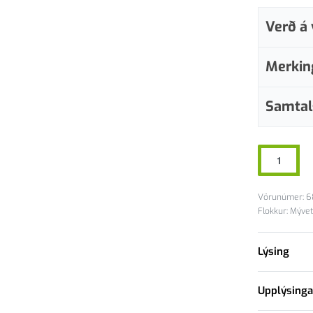
Verð á 
Merkin
Samtal
6
Flokkur:
Mývet
Lýsing
Upplýsinga