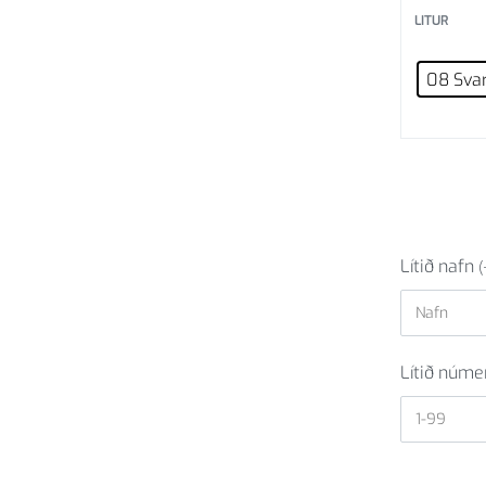
LITUR
08 Sva
Lítið nafn
(
Lítið núm