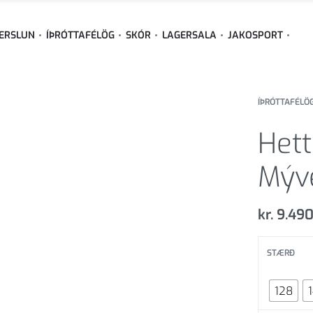
ERSLUN
ÍÞRÓTTAFÉLÖG
SKÓR
LAGERSALA
JAKOSPORT
ÍÞRÓTTAFÉLÖ
Hett
Mýv
kr.
9.49
STÆRÐ
128