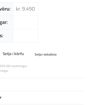
vöru:
kr.
9.490
gar:
s:
Setja í körfu
Setja í óskalista
850-08-myvetningur
ningur
r