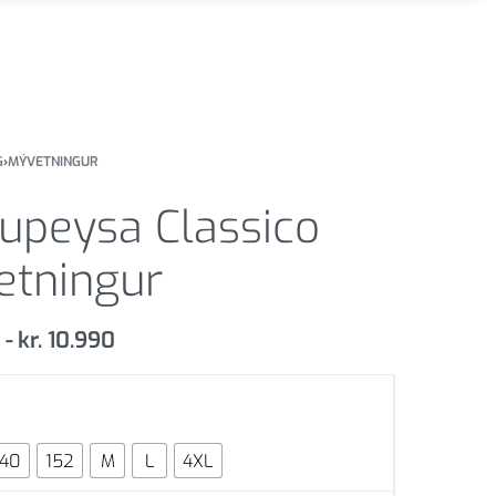
G
›
MÝVETNINGUR
upeysa Classico
etningur
0
kr.
10.990
140
152
M
L
4XL