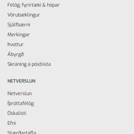
Félög, fyrirtæki & hópar
Vörubæklingur
Sjálfbærni
Merkingar
Þvottur
Ábyrgð
Skráning á póstlista
NETVERSLUN
Netverslun
Íþróttafélög
Óskalisti
Efni
Stærðartafla