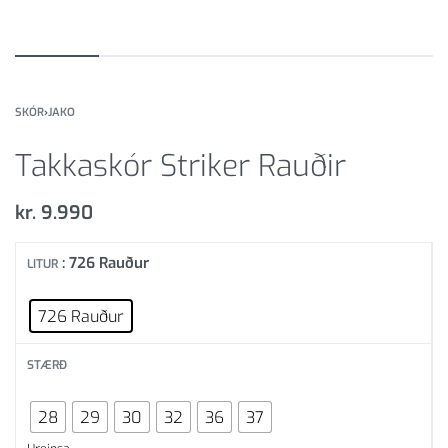
SKÓR
›
JAKO
Takkaskór Striker Rauðir
kr.
9.990
: 726 Rauður
LITUR
726 Rauður
STÆRÐ
28
29
30
32
36
37