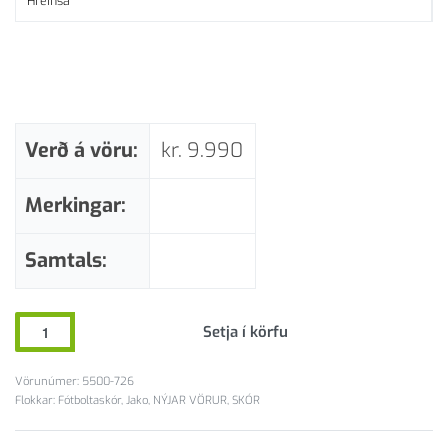
Hreinsa
Verð á vöru:
kr.
9.990
Merkingar:
Samtals:
Setja í körfu
5500-726
Flokkar:
Fótboltaskór
,
Jako
,
NÝJAR VÖRUR
,
SKÓR