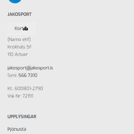
JAKOSPORT
Kort
(Namo ehf)
Krókháls 5F
110 Árbær
jakosport@jakosport.is
Sími:
566 7310
Kt.: 600801-2790
Vsk Nr: 72191
UPPLÝSINGAR
Þjónusta