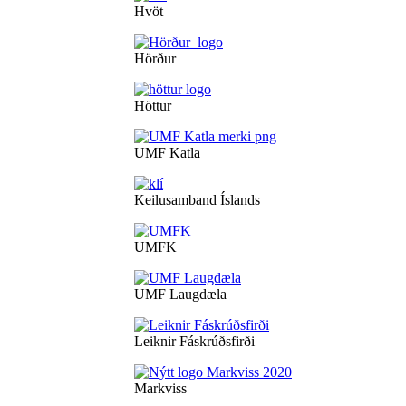
Hvöt
Hörður
Höttur
UMF Katla
Keilusamband Íslands
UMFK
UMF Laugdæla
Leiknir Fáskrúðsfirði
Markviss