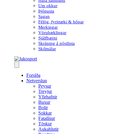
Hafa samband
Um okkur
Þjónusta
Sagan
Félög, fyrirtæki & hópar
Merkingar
Vörubæklingar
Sjálfbærni
Skráning á póstlista
Skilmálar
Forsíða
Netverslun
Peysur
Treyjur
Yfirhafnir
Buxur
Bolir
Sokkar
Fatalínur
Töskur
Aukahlutir