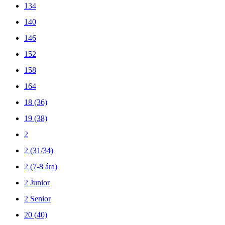
134
140
146
152
158
164
18 (36)
19 (38)
2
2 (31/34)
2 (7-8 ára)
2 Junior
2 Senior
20 (40)