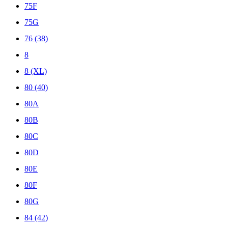
75F
75G
76 (38)
8
8 (XL)
80 (40)
80A
80B
80C
80D
80E
80F
80G
84 (42)