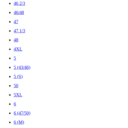
46 2/3
46/48
47
47 1/3
48
4XL
5
5 (43/46)
5 (S)
50
5XL
6
6 (47/50)
6 (M)