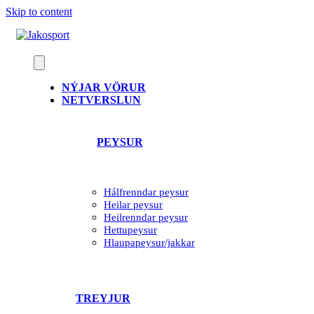
Skip to content
NÝJAR VÖRUR
NETVERSLUN
PEYSUR
Hálfrenndar peysur
Heilar peysur
Heilrenndar peysur
Hettupeysur
Hlaupapeysur/jakkar
TREYJUR