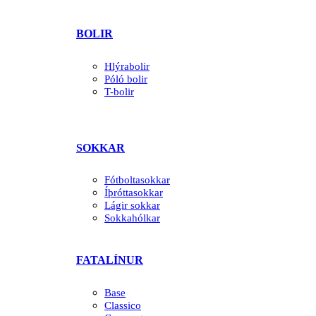
BOLIR
Hlýrabolir
Póló bolir
T-bolir
SOKKAR
Fótboltasokkar
Íþróttasokkar
Lágir sokkar
Sokkahólkar
FATALÍNUR
Base
Classico