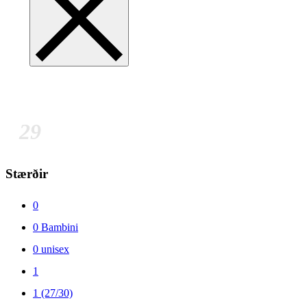
29
Stærðir
0
0 Bambini
0 unisex
1
1 (27/30)