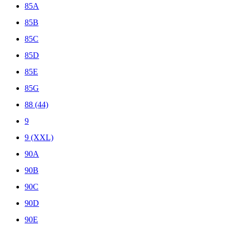
85A
85B
85C
85D
85E
85G
88 (44)
9
9 (XXL)
90A
90B
90C
90D
90E