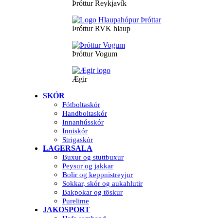
Þróttur Reykjavík
Þróttur RVK hlaup
Þróttur Vogum
Ægir
SKÓR
Fótboltaskór
Handboltaskór
Innanhússkór
Inniskór
Strigaskór
LAGERSALA
Buxur og stuttbuxur
Peysur og jakkar
Bolir og keppnistreyjur
Sokkar, skór og aukahlutir
Bakpokar og töskur
Purelime
JAKOSPORT