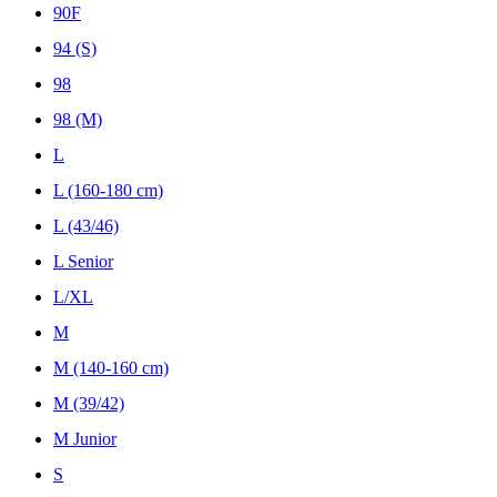
90F
94 (S)
98
98 (M)
L
L (160-180 cm)
L (43/46)
L Senior
L/XL
M
M (140-160 cm)
M (39/42)
M Junior
S