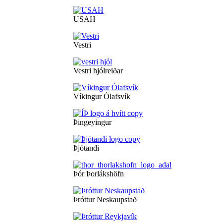
USAH
Vestri
Vestri hjólreiðar
Víkingur Ólafsvík
Þingeyingur
Þjótandi
Þór Þorlákshöfn
Þróttur Neskaupstað