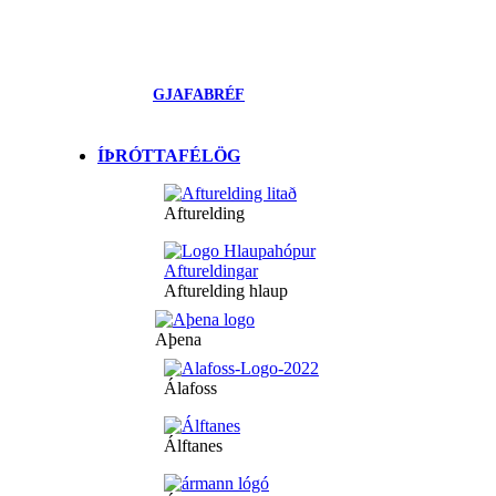
GJAFABRÉF
ÍÞRÓTTAFÉLÖG
Afturelding
Afturelding hlaup
Aþena
Álafoss
Álftanes