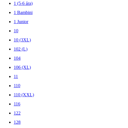
1 (5-6 ára)
1 Bambini
1 Junior
10
10 (3XL)
102 (L)
104
106 (XL)
11
110
110 (XXL)
116
122
128