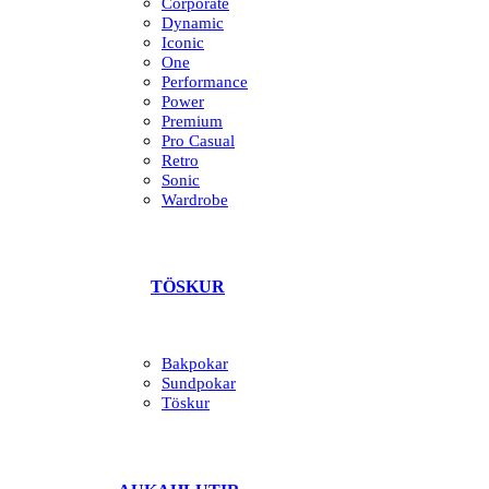
Corporate
Dynamic
Iconic
One
Performance
Power
Premium
Pro Casual
Retro
Sonic
Wardrobe
TÖSKUR
Bakpokar
Sundpokar
Töskur