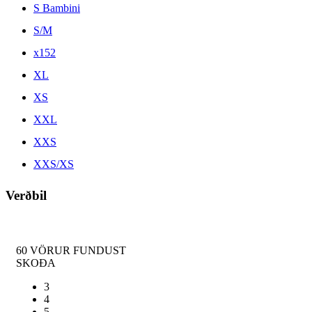
S Bambini
S/M
x152
XL
XS
XXL
XXS
XXS/XS
Verðbil
60
VÖRUR FUNDUST
SKOÐA
3
4
5