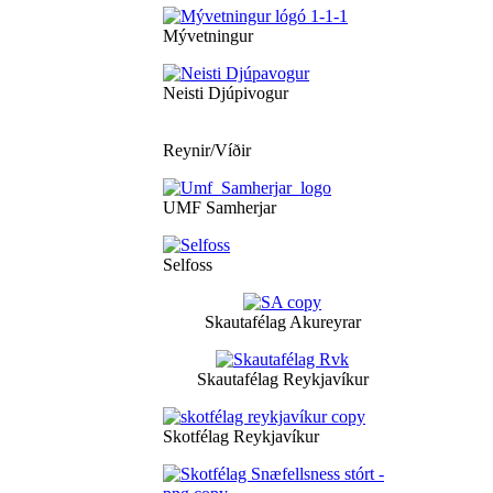
Mývetningur
Neisti Djúpivogur
Reynir/Víðir
UMF Samherjar
Selfoss
Skautafélag Akureyrar
Skautafélag Reykjavíkur
Skotfélag Reykjavíkur