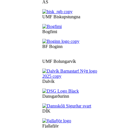
ÁS
UMF Biskupstungna
Bogfimi
BF Boginn
UMF Bolungarvík
Dalvík
Dansgarðurinn
DÍK
Fjallafjör