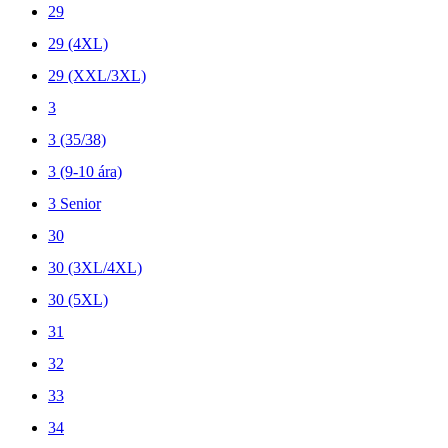
29
29 (4XL)
29 (XXL/3XL)
3
3 (35/38)
3 (9-10 ára)
3 Senior
30
30 (3XL/4XL)
30 (5XL)
31
32
33
34