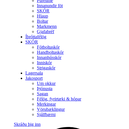
Purelime
Innanundir föt
SKÓR
Hlaup
Boltar
Markmenn
Gjafabréf
Íþróttafélög
SKÓR
Fótboltaskór
Handboltaskór
Innanhússkór
Inniskór
Strigaskór
Lagersala
Jakosport
Um okkur
Þjónusta
Sagan
Félög, fyrirtæki & hópar
Merkingar
Vörubæklingur
Sjálfbærni
Skráðu þig inn