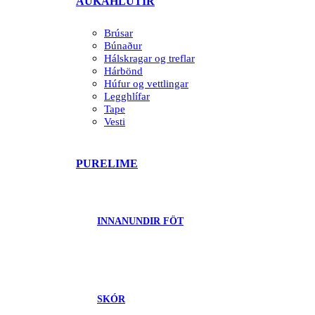
AUKAHLUTIR
Brúsar
Búnaður
Hálskragar og treflar
Hárbönd
Húfur og vettlingar
Legghlífar
Tape
Vesti
PURELIME
INNANUNDIR FÖT
SKÓR