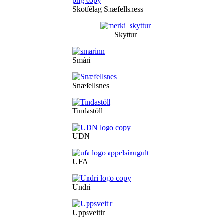
Skotfélag Snæfellsness
Skyttur
Smári
Snæfellsnes
Tindastóll
UDN
UFA
Undri
Uppsveitir