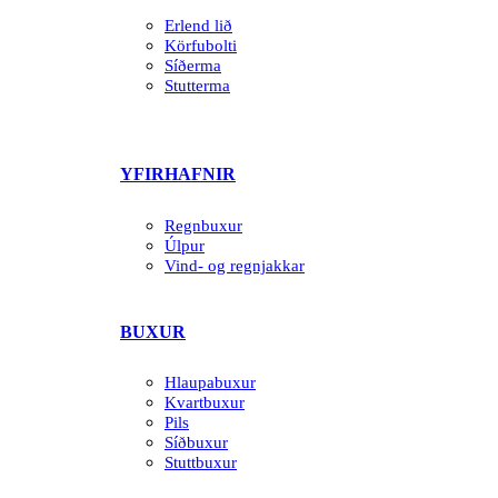
Erlend lið
Körfubolti
Síðerma
Stutterma
YFIRHAFNIR
Regnbuxur
Úlpur
Vind- og regnjakkar
BUXUR
Hlaupabuxur
Kvartbuxur
Pils
Síðbuxur
Stuttbuxur