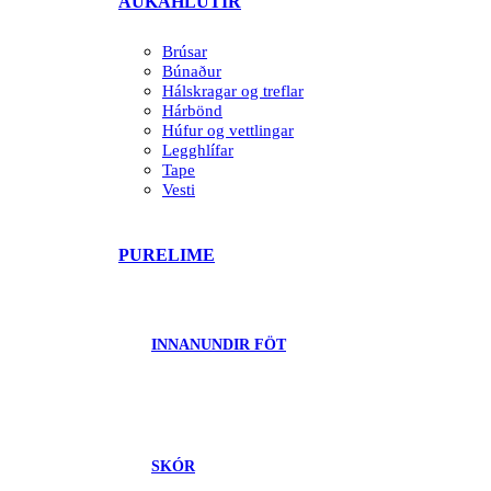
AUKAHLUTIR
Brúsar
Búnaður
Hálskragar og treflar
Hárbönd
Húfur og vettlingar
Legghlífar
Tape
Vesti
PURELIME
INNANUNDIR FÖT
SKÓR