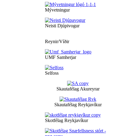
Mývetningur
Neisti Djúpivogur
Reynir/Víðir
UMF Samherjar
Selfoss
Skautafélag Akureyrar
Skautafélag Reykjavíkur
Skotfélag Reykjavíkur