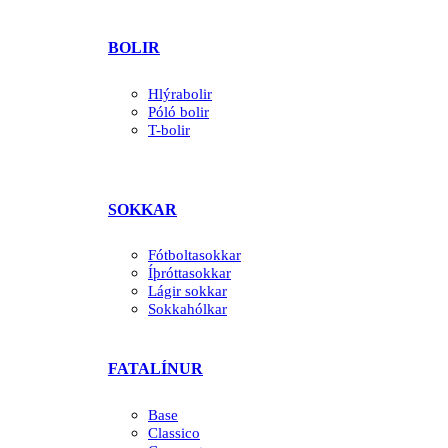
BOLIR
Hlýrabolir
Póló bolir
T-bolir
SOKKAR
Fótboltasokkar
Íþróttasokkar
Lágir sokkar
Sokkahólkar
FATALÍNUR
Base
Classico