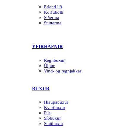
Erlend lið
Körfubolti
Síðerma
Stutterma
YFIRHAFNIR
Regnbuxur
Úlpur
Vind- og regnjakkar
BUXUR
Hlaupabuxur
Kvartbuxur
Pils
Síðbuxur
Stuttbuxur