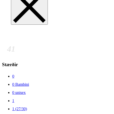
41
Stærðir
0
0 Bambini
0 unisex
1
1 (27/30)