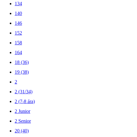
134
140
146
152
158
164
18 (36)
19 (38)
2
2 (31/34)
2 (7-8 ára)
2 Junior
2 Senior
20 (40)