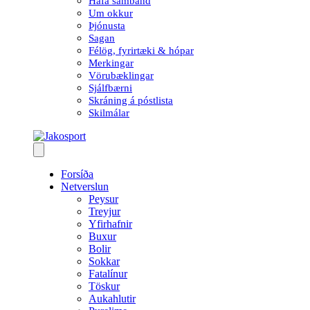
Hafa samband
Um okkur
Þjónusta
Sagan
Félög, fyrirtæki & hópar
Merkingar
Vörubæklingar
Sjálfbærni
Skráning á póstlista
Skilmálar
Forsíða
Netverslun
Peysur
Treyjur
Yfirhafnir
Buxur
Bolir
Sokkar
Fatalínur
Töskur
Aukahlutir