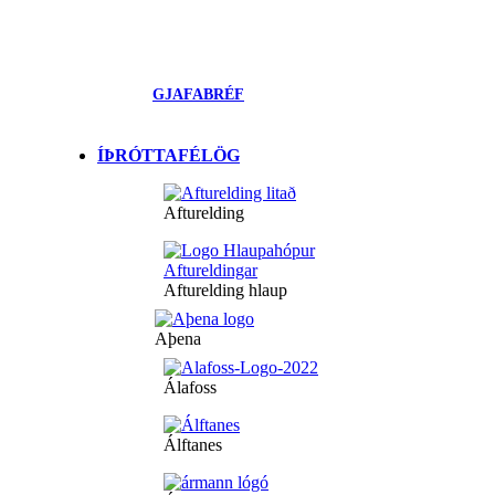
GJAFABRÉF
ÍÞRÓTTAFÉLÖG
Afturelding
Afturelding hlaup
Aþena
Álafoss
Álftanes