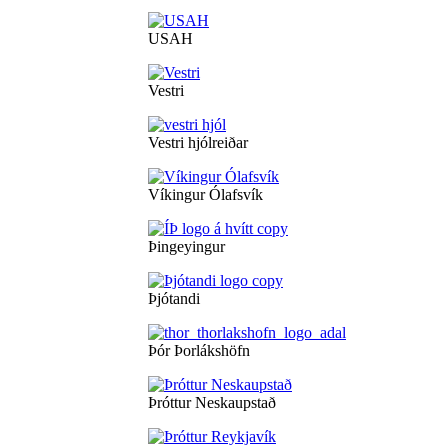
USAH
Vestri
Vestri hjólreiðar
Víkingur Ólafsvík
Þingeyingur
Þjótandi
Þór Þorlákshöfn
Þróttur Neskaupstað