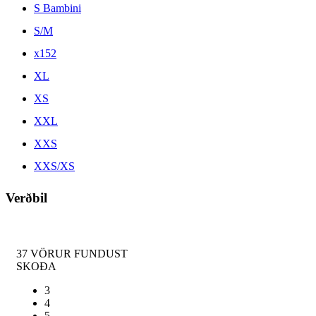
S Bambini
S/M
x152
XL
XS
XXL
XXS
XXS/XS
Verðbil
37
VÖRUR FUNDUST
SKOÐA
3
4
5