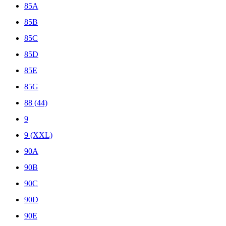
85A
85B
85C
85D
85E
85G
88 (44)
9
9 (XXL)
90A
90B
90C
90D
90E