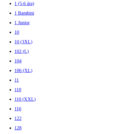
1 (5-6 ára)
1 Bambini
1 Junior
10
10 (3XL)
102 (L)
104
106 (XL)
11
110
110 (XXL)
116
122
128