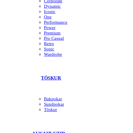
Corporate
Dynamic
Iconic
One
Performance
Power
Premium
Pro Casual
Retro
Sonic
Wardrobe
TÖSKUR
Bakpokar
Sundpokar
Töskur