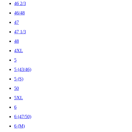
46 2/3
46/48
47
47 1/3
48
4XL
5
5 (43/46)
5 (S)
50
5XL
6
6 (47/50)
6 (M)