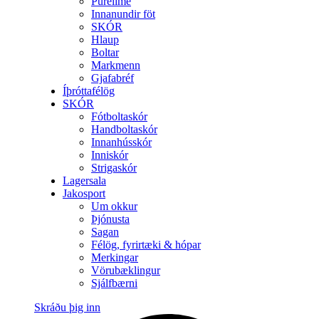
Purelime
Innanundir föt
SKÓR
Hlaup
Boltar
Markmenn
Gjafabréf
Íþróttafélög
SKÓR
Fótboltaskór
Handboltaskór
Innanhússkór
Inniskór
Strigaskór
Lagersala
Jakosport
Um okkur
Þjónusta
Sagan
Félög, fyrirtæki & hópar
Merkingar
Vörubæklingur
Sjálfbærni
Skráðu þig inn