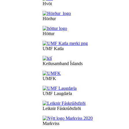
Hvöt
Hörður
Höttur
UMF Katla
Keilusamband Íslands
UMFK
UMF Laugdæla
Leiknir Fáskrúðsfirði
Markviss