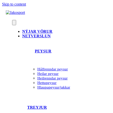
Skip to content
NÝJAR VÖRUR
NETVERSLUN
PEYSUR
Hálfrenndar peysur
Heilar peysur
Heilrenndar peysur
Hettupeysur
Hlaupapeysur/jakkar
TREYJUR