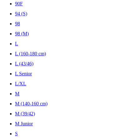
90F
94 (S)
98
98 (M)
L
L (160-180 cm)
L (43/46)
L Senior
L/XL
M
M (140-160 cm)
M (39/42)
M Junior
S