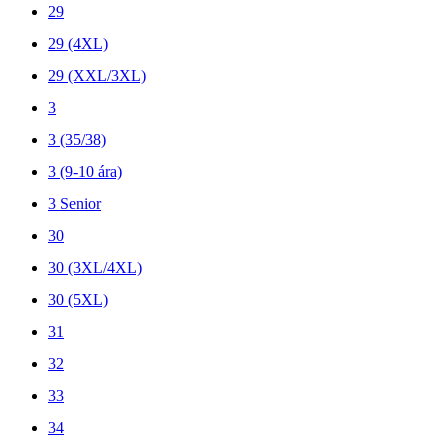
29
29 (4XL)
29 (XXL/3XL)
3
3 (35/38)
3 (9-10 ára)
3 Senior
30
30 (3XL/4XL)
30 (5XL)
31
32
33
34