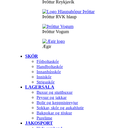
Þróttur Reykjavík
Þróttur RVK hlaup
Þróttur Vogum
Ægir
SKÓR
Fótboltaskór
Handboltaskór
Innanhússkór
Inniskór
Strigaskór
LAGERSALA
Buxur og stuttbuxur
Peysur og jakkar
Bolir og keppnistreyjur
Sokkar, skór og aukahlutir
Bakpokar og töskur
Purelime
JAKOSPORT