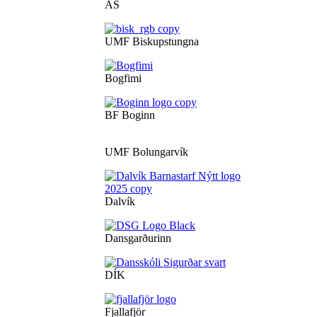
ÁS
UMF Biskupstungna
Bogfimi
BF Boginn
UMF Bolungarvík
Dalvík
Dansgarðurinn
DÍK
Fjallafjör