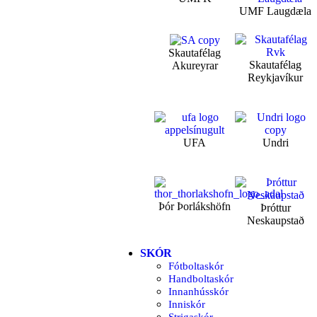
UMF Laugdæla
Skautafélag
Skautafélag
Akureyrar
Reykjavíkur
UFA
Undri
Þór Þorlákshöfn
Þróttur
Neskaupstað
SKÓR
Fótboltaskór
Handboltaskór
Innanhússkór
Inniskór