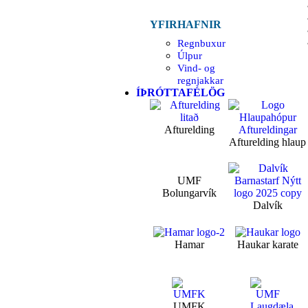
YFIRHAFNIR
Regnbuxur
Úlpur
Vind- og
regnjakkar
ÍÞRÓTTAFÉLÖG
Afturelding
Afturelding hlaup
UMF
Bolungarvík
Dalvík
Hamar
Haukar karate
UMFK