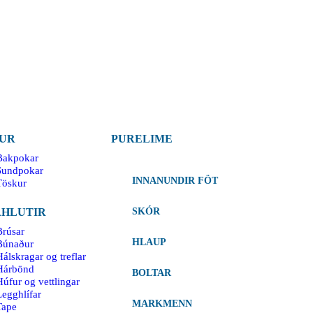
UR
PURELIME
Bakpokar
Sundpokar
INNANUNDIR FÖT
Töskur
HLUTIR
SKÓR
Brúsar
HLAUP
Búnaður
álskragar og treflar
Hárbönd
BOLTAR
Húfur og vettlingar
Legghlífar
MARKMENN
Tape