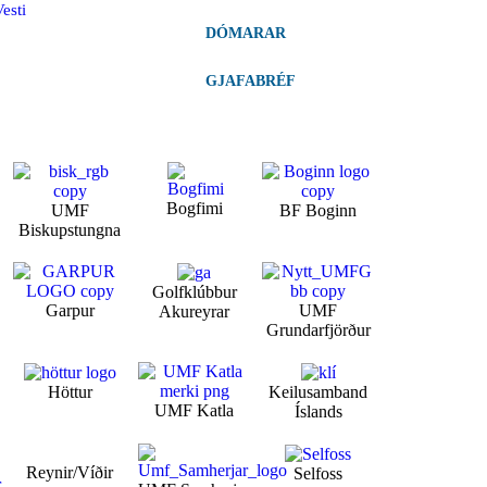
esti
DÓMARAR
GJAFABRÉF
Bogfimi
UMF
BF Boginn
Biskupstungna
Golfklúbbur
Garpur
UMF
Akureyrar
Grundarfjörður
Höttur
Keilusamband
UMF Katla
Íslands
Reynir/Víðir
Selfoss