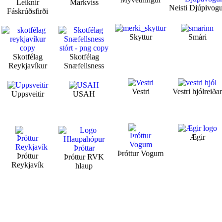
Leiknir
Markviss
Neisti Djúpivog
Fáskrúðsfirði
Skyttur
Smári
Skotfélag
Skotfélag
Reykjavíkur
Snæfellsness
Vestri
Vestri hjólreiða
Uppsveitir
USAH
Ægir
Þróttur Vogum
Þróttur
Þróttur RVK
Reykjavík
hlaup