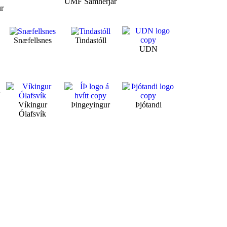
UMF Samherjar
ur
Snæfellsnes
Tindastóll
UDN
r
Víkingur
Þingeyingur
Þjótandi
Ólafsvík