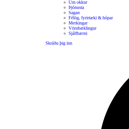
Um okkur
Þjónusta
Sagan
Félög, fyrirtæki & hópar
Merkingar
Vörubæklingur
Sjálfbærni
Skráðu þig inn