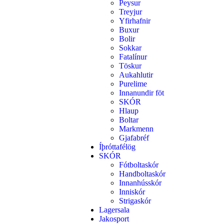
Peysur
Treyjur
Yfirhafnir
Buxur
Bolir
Sokkar
Fatalínur
Töskur
Aukahlutir
Purelime
Innanundir föt
SKÓR
Hlaup
Boltar
Markmenn
Gjafabréf
Íþróttafélög
SKÓR
Fótboltaskór
Handboltaskór
Innanhússkór
Inniskór
Strigaskór
Lagersala
Jakosport