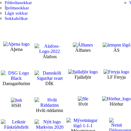
Fótboltasokkar
V
Íþróttasokkar
Lágir sokkar
Sokkahólkar
Aþena
Álftanes
ÁS
Álafoss
Fjallafjör
LF Freyja
Dansgarðurinn
DÍK
Hvöt
Hörður
HSH
Hvíti riddarinn
Mývetningur