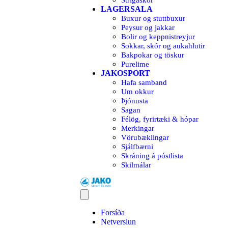
Strigaskór
LAGERSALA
Buxur og stuttbuxur
Peysur og jakkar
Bolir og keppnistreyjur
Sokkar, skór og aukahlutir
Bakpokar og töskur
Purelime
JAKOSPORT
Hafa samband
Um okkur
Þjónusta
Sagan
Félög, fyrirtæki & hópar
Merkingar
Vörubæklingar
Sjálfbærni
Skráning á póstlista
Skilmálar
Forsíða
Netverslun