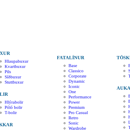
XUR
FATALÍNUR
TÖSK
Hlaupabuxur
Base
Kvartbuxur
Classico
Pils
Corporate
Síðbuxur
Dynamic
Stuttbuxur
Iconic
AUKA
One
LIR
Performance
Hlýrabolir
Power
H
Póló bolir
Premium
T-bolir
Pro Casual
Retro
Sonic
KKAR
Wardrobe