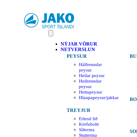
NÝJAR VÖRUR
NETVERSLUN
PEYSUR
BU
Hálfrenndar
peysur
Heilar peysur
Heilrenndar
peysur
Hettupeysur
Hlaupapeysur/jakkar
BO
TREYJUR
Erlend lið
Körfubolti
Síðerma
SO
Stutterma