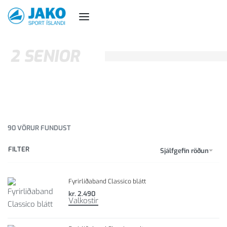
2 SENIOR
90
VÖRUR FUNDUST
FILTER
Sjálfgefin röðun
Fyrirliðaband Classico blátt
kr.
2.490
Valkostir