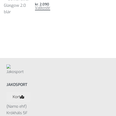
kr.
2.090
Valkostir
JAKOSPORT
Kort
(Namo ehf)
Krókháls 5F