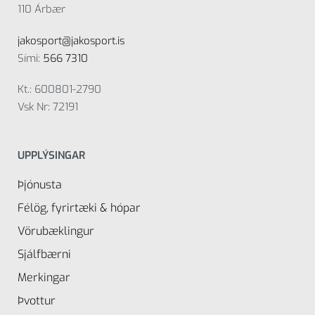
110 Árbær
jakosport@jakosport.is
Sími:
566 7310
Kt.: 600801-2790
Vsk Nr: 72191
UPPLÝSINGAR
Þjónusta
Félög, fyrirtæki & hópar
Vörubæklingur
Sjálfbærni
Merkingar
Þvottur