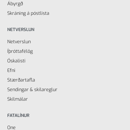
Ábyrgð
Skráning á póstlista
NETVERSLUN
Netverslun
Íþróttafélög
Óskalisti
Efni
Stærðartafla
Sendingar & skilareglur
Skilmálar
FATALÍNUR
One