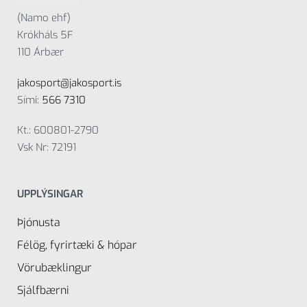
(Namo ehf)
Krókháls 5F
110 Árbær
jakosport@jakosport.is
Sími:
566 7310
Kt.: 600801-2790
Vsk Nr: 72191
UPPLÝSINGAR
Þjónusta
Félög, fyrirtæki & hópar
Vörubæklingur
Sjálfbærni