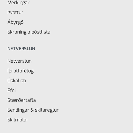
Merkingar
Þvottur
Ábyrgð
Skráning á póstlista
NETVERSLUN
Netverslun
Íþróttafélög
Óskalisti
Efni
Stærðartafla
Sendingar & skilareglur
Skilmálar