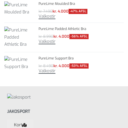
PureLime Moulded Bra
kr.
7.490
kr.
4.000
-47% AFSL
Valkostir
PureLime Padded Athletic Bra
kr.
8.990
kr.
4.000
-56% AFSL
Valkostir
PureLime Support Bra
kr.
8.490
kr.
4.000
-53% AFSL
Valkostir
JAKOSPORT
Kort