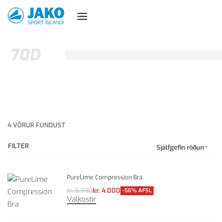
70D
4
VÖRUR FUNDUST
FILTER
Sjálfgefin röðun
PureLime Compression Bra
kr.
8.990
kr.
4.000
-56% AFSL
Valkostir