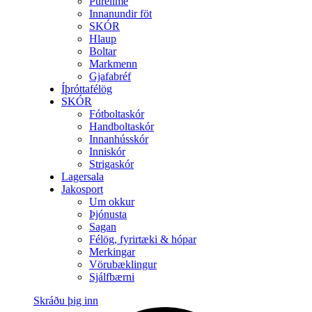
Purelime
Innanundir föt
SKÓR
Hlaup
Boltar
Markmenn
Gjafabréf
Íþróttafélög
SKÓR
Fótboltaskór
Handboltaskór
Innanhússkór
Inniskór
Strigaskór
Lagersala
Jakosport
Um okkur
Þjónusta
Sagan
Félög, fyrirtæki & hópar
Merkingar
Vörubæklingur
Sjálfbærni
Skráðu þig inn