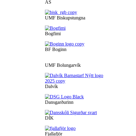
ÁS
UMF Biskupstungna
Bogfimi
BF Boginn
UMF Bolungarvík
Dalvík
Dansgarðurinn
DÍK
Fjallafjör