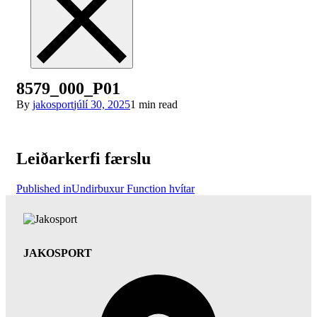
8579_000_P01
By
jakosport
júlí 30, 2025
1 min read
Leiðarkerfi færslu
Published in
Undirbuxur Function hvítar
JAKOSPORT