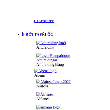
GJAFABRÉF
ÍÞRÓTTAFÉLÖG
Afturelding
Afturelding hlaup
Aþena
Álafoss
Álftanes