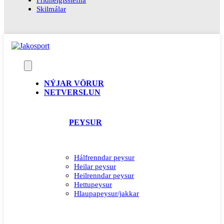
Skilmálar
NÝJAR VÖRUR
NETVERSLUN
PEYSUR
Hálfrenndar peysur
Heilar peysur
Heilrenndar peysur
Hettupeysur
Hlaupapeysur/jakkar