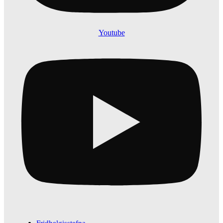
Youtube
Fridhelgisstefna