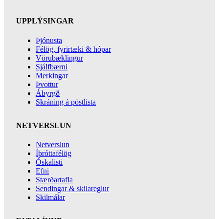
UPPLÝSINGAR
Þjónusta
Félög, fyrirtæki & hópar
Vörubæklingur
Sjálfbærni
Merkingar
Þvottur
Ábyrgð
Skráning á póstlista
NETVERSLUN
Netverslun
Íþróttafélög
Óskalisti
Efni
Stærðartafla
Sendingar & skilareglur
Skilmálar