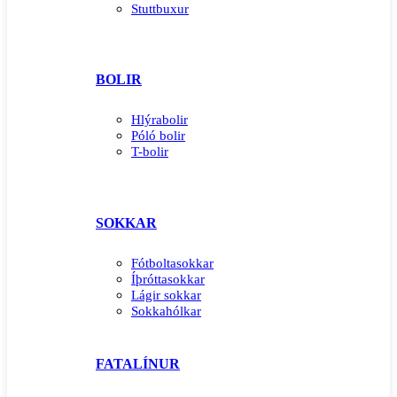
Stuttbuxur
BOLIR
Hlýrabolir
Póló bolir
T-bolir
SOKKAR
Fótboltasokkar
Íþróttasokkar
Lágir sokkar
Sokkahólkar
FATALÍNUR