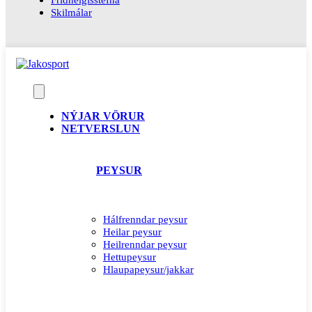
Skilmálar
NÝJAR VÖRUR
NETVERSLUN
PEYSUR
Hálfrenndar peysur
Heilar peysur
Heilrenndar peysur
Hettupeysur
Hlaupapeysur/jakkar