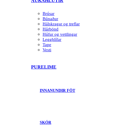
AUKAHLUTIR
Brúsar
Búnaður
Hálskragar og treflar
Hárbönd
Húfur og vettlingar
Legghlífar
Tape
Vesti
PURELIME
INNANUNDIR FÖT
SKÓR