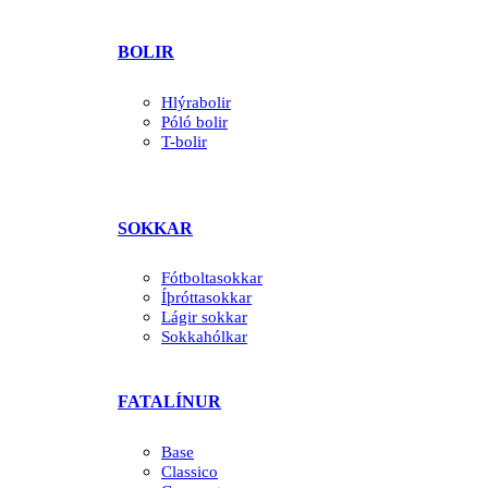
BOLIR
Hlýrabolir
Póló bolir
T-bolir
SOKKAR
Fótboltasokkar
Íþróttasokkar
Lágir sokkar
Sokkahólkar
FATALÍNUR
Base
Classico