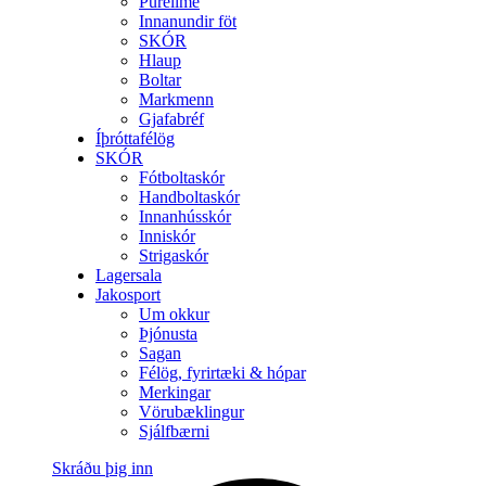
Purelime
Innanundir föt
SKÓR
Hlaup
Boltar
Markmenn
Gjafabréf
Íþróttafélög
SKÓR
Fótboltaskór
Handboltaskór
Innanhússkór
Inniskór
Strigaskór
Lagersala
Jakosport
Um okkur
Þjónusta
Sagan
Félög, fyrirtæki & hópar
Merkingar
Vörubæklingur
Sjálfbærni
Skráðu þig inn