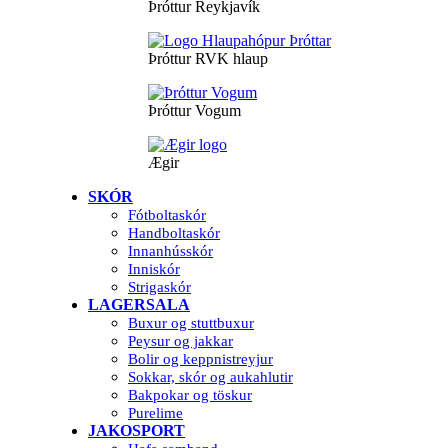
Þróttur Reykjavík
Þróttur RVK hlaup
Þróttur Vogum
Ægir
SKÓR
Fótboltaskór
Handboltaskór
Innanhússkór
Inniskór
Strigaskór
LAGERSALA
Buxur og stuttbuxur
Peysur og jakkar
Bolir og keppnistreyjur
Sokkar, skór og aukahlutir
Bakpokar og töskur
Purelime
JAKOSPORT