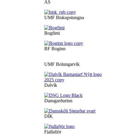
ÁS
UMF Biskupstungna
Bogfimi
BF Boginn
UMF Bolungarvík
Dalvík
Dansgarðurinn
DÍK
Fjallafjör