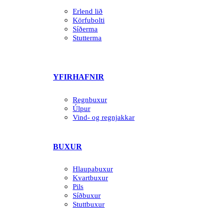
Erlend lið
Körfubolti
Síðerma
Stutterma
YFIRHAFNIR
Regnbuxur
Úlpur
Vind- og regnjakkar
BUXUR
Hlaupabuxur
Kvartbuxur
Pils
Síðbuxur
Stuttbuxur