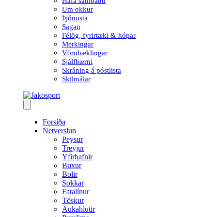
Hafa samband
Um okkur
Þjónusta
Sagan
Félög, fyrirtæki & hópar
Merkingar
Vörubæklingar
Sjálfbærni
Skráning á póstlista
Skilmálar
Forsíða
Netverslun
Peysur
Treyjur
Yfirhafnir
Buxur
Bolir
Sokkar
Fatalínur
Töskur
Aukahlutir