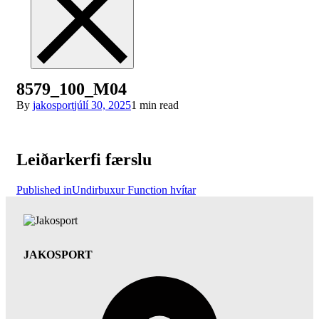
8579_100_M04
By
jakosport
júlí 30, 2025
1 min read
Leiðarkerfi færslu
Published in
Undirbuxur Function hvítar
JAKOSPORT