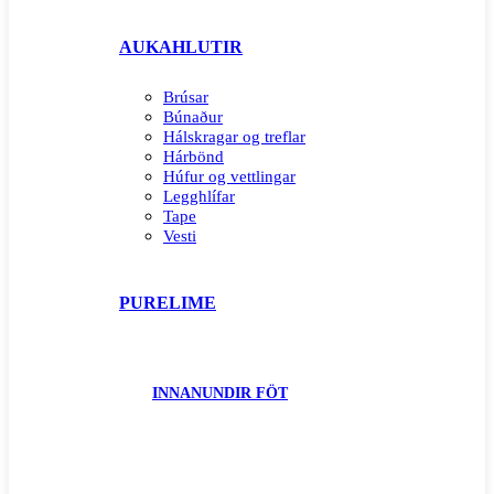
AUKAHLUTIR
Brúsar
Búnaður
Hálskragar og treflar
Hárbönd
Húfur og vettlingar
Legghlífar
Tape
Vesti
PURELIME
INNANUNDIR FÖT