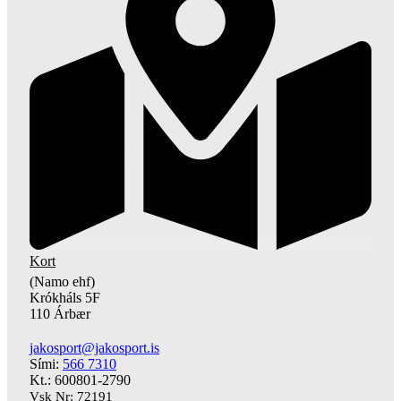
Kort
(Namo ehf)
Krókháls 5F
110 Árbær
jakosport@jakosport.is
Sími:
566 7310
Kt.: 600801-2790
Vsk Nr: 72191