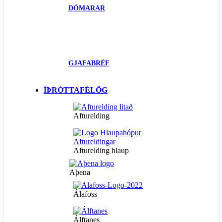
DÓMARAR
GJAFABRÉF
ÍÞRÓTTAFÉLÖG
Afturelding
Afturelding hlaup
Aþena
Álafoss
Álftanes