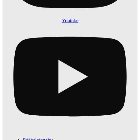
Youtube
Fridhelgisstefna