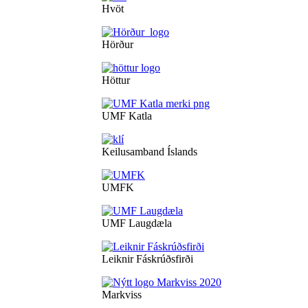
Hvöt
Hörður
Höttur
UMF Katla
Keilusamband Íslands
UMFK
UMF Laugdæla
Leiknir Fáskrúðsfirði
Markviss