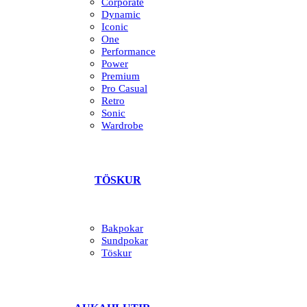
Corporate
Dynamic
Iconic
One
Performance
Power
Premium
Pro Casual
Retro
Sonic
Wardrobe
TÖSKUR
Bakpokar
Sundpokar
Töskur