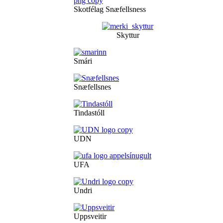
Skotfélag Snæfellsness
Skyttur
Smári
Snæfellsnes
Tindastóll
UDN
UFA
Undri
Uppsveitir