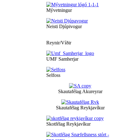
Mývetningur
Neisti Djúpivogur
Reynir/Víðir
UMF Samherjar
Selfoss
Skautafélag Akureyrar
Skautafélag Reykjavíkur
Skotfélag Reykjavíkur