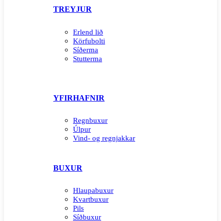
TREYJUR
Erlend lið
Körfubolti
Síðerma
Stutterma
YFIRHAFNIR
Regnbuxur
Úlpur
Vind- og regnjakkar
BUXUR
Hlaupabuxur
Kvartbuxur
Pils
Síðbuxur