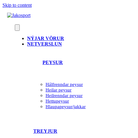
Skip to content
NÝJAR VÖRUR
NETVERSLUN
PEYSUR
Hálfrenndar peysur
Heilar peysur
Heilrenndar peysur
Hettupeysur
Hlaupapeysur/jakkar
TREYJUR