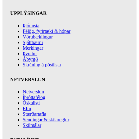
UPPLÝSINGAR
Þjónusta
Félög, fyrirtæki & hópar
Vörubæklingur
Sjálfbærni
Merkingar
Þvottur
Ábyrgð
Skráning á póstlista
NETVERSLUN
Netverslun
Íþróttafélög
Óskalisti
Efni
Stærðartafla
Sendingar & skilareglur
Skilmálar