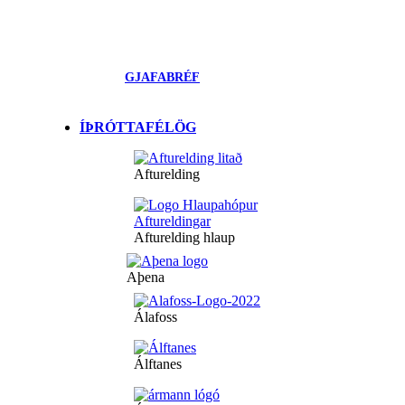
GJAFABRÉF
ÍÞRÓTTAFÉLÖG
Afturelding
Afturelding hlaup
Aþena
Álafoss
Álftanes