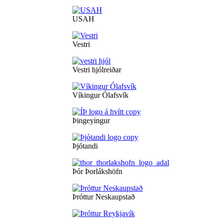
USAH
Vestri
Vestri hjólreiðar
Víkingur Ólafsvík
Þingeyingur
Þjótandi
Þór Þorlákshöfn
Þróttur Neskaupstað