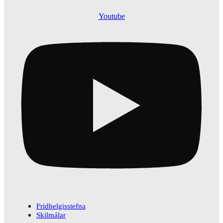
Youtube
Fridhelgisstefna
Skilmálar