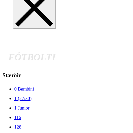
FÓTBOLTI
Stærðir
0 Bambini
1 (27/30)
1 Junior
116
128