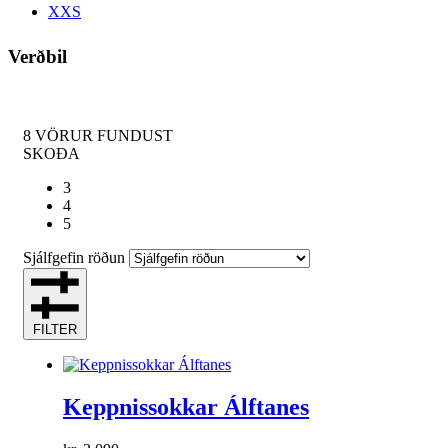
XXS
Verðbil
8
VÖRUR FUNDUST
SKOÐA
3
4
5
Sjálfgefin röðun
FILTER
Keppnissokkar Álftanes