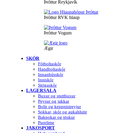
Þróttur Reykjavík
Þróttur RVK hlaup
Þróttur Vogum
Ægir
SKÓR
Fótboltaskór
Handboltaskór
Innanhússkór
Inniskór
Strigaskór
LAGERSALA
Buxur og stuttbuxur
Peysur og jakkar
Bolir og keppnistreyjur
Sokkar, skór og aukahlutir
Bakpokar og töskur
Purelime
JAKOSPORT