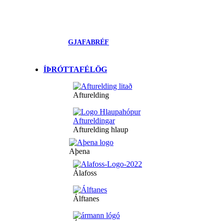
GJAFABRÉF
ÍÞRÓTTAFÉLÖG
Afturelding
Afturelding hlaup
Aþena
Álafoss
Álftanes