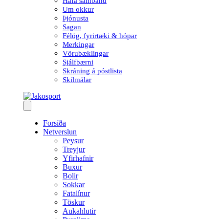
Hafa samband
Um okkur
Þjónusta
Sagan
Félög, fyrirtæki & hópar
Merkingar
Vörubæklingar
Sjálfbærni
Skráning á póstlista
Skilmálar
Forsíða
Netverslun
Peysur
Treyjur
Yfirhafnir
Buxur
Bolir
Sokkar
Fatalínur
Töskur
Aukahlutir