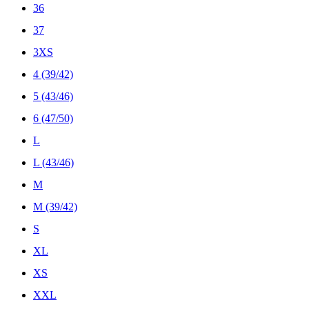
36
37
3XS
4 (39/42)
5 (43/46)
6 (47/50)
L
L (43/46)
M
M (39/42)
S
XL
XS
XXL