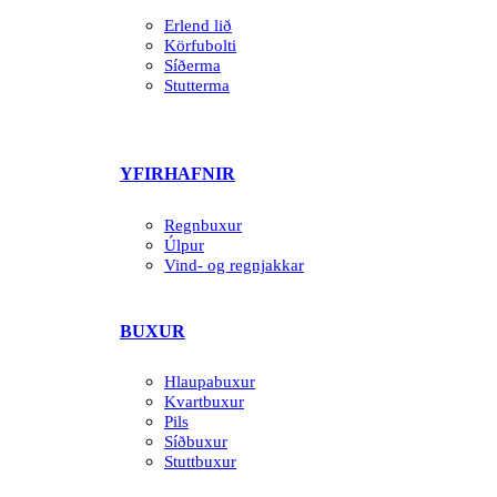
Erlend lið
Körfubolti
Síðerma
Stutterma
YFIRHAFNIR
Regnbuxur
Úlpur
Vind- og regnjakkar
BUXUR
Hlaupabuxur
Kvartbuxur
Pils
Síðbuxur
Stuttbuxur