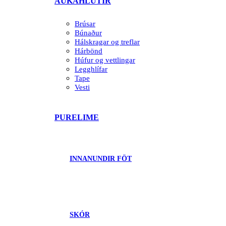
AUKAHLUTIR
Brúsar
Búnaður
Hálskragar og treflar
Hárbönd
Húfur og vettlingar
Legghlífar
Tape
Vesti
PURELIME
INNANUNDIR FÖT
SKÓR