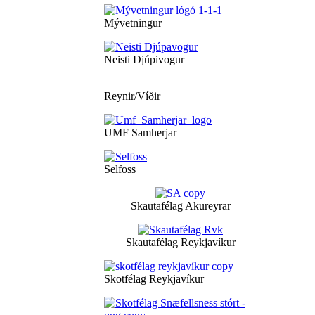
Mývetningur
Neisti Djúpivogur
Reynir/Víðir
UMF Samherjar
Selfoss
Skautafélag Akureyrar
Skautafélag Reykjavíkur
Skotfélag Reykjavíkur