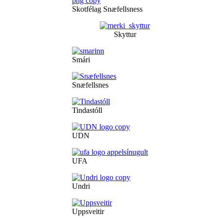
Skotfélag Snæfellsness
Skyttur
Smári
Snæfellsnes
Tindastóll
UDN
UFA
Undri
Uppsveitir