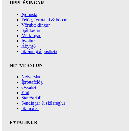
UPPLÝSINGAR
Þjónusta
Félög, fyrirtæki & hópar
Vörubæklingur
Sjálfbærni
Merkingar
Þvottur
Ábyrgð
Skráning á póstlista
NETVERSLUN
Netverslun
Íþróttafélög
Óskalisti
Efni
Stærðartafla
Sendingar & skilareglur
Skilmálar
FATALÍNUR