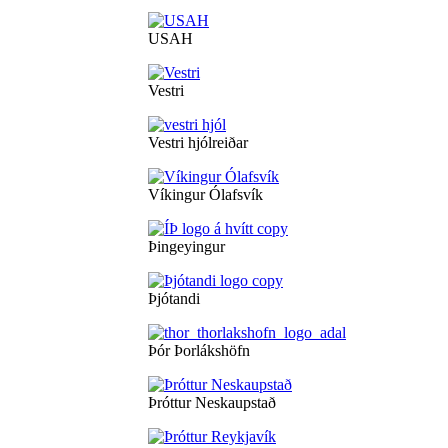
USAH
Vestri
Vestri hjólreiðar
Víkingur Ólafsvík
Þingeyingur
Þjótandi
Þór Þorlákshöfn
Þróttur Neskaupstað