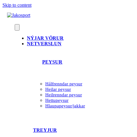
Skip to content
NÝJAR VÖRUR
NETVERSLUN
PEYSUR
Hálfrenndar peysur
Heilar peysur
Heilrenndar peysur
Hettupeysur
Hlaupapeysur/jakkar
TREYJUR