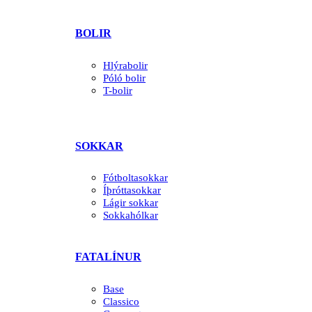
BOLIR
Hlýrabolir
Póló bolir
T-bolir
SOKKAR
Fótboltasokkar
Íþróttasokkar
Lágir sokkar
Sokkahólkar
FATALÍNUR
Base
Classico