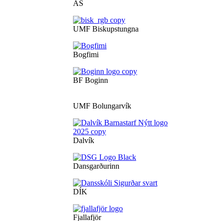
ÁS
UMF Biskupstungna
Bogfimi
BF Boginn
UMF Bolungarvík
Dalvík
Dansgarðurinn
DÍK
Fjallafjör