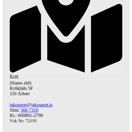
Kort
(Namo ehf)
Krókháls 5F
110 Árbær
jakosport@jakosport.is
Sími:
566 7310
Kt.: 600801-2790
Vsk Nr: 72191