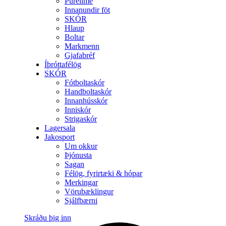
Purelime
Innanundir föt
SKÓR
Hlaup
Boltar
Markmenn
Gjafabréf
Íþróttafélög
SKÓR
Fótboltaskór
Handboltaskór
Innanhússkór
Inniskór
Strigaskór
Lagersala
Jakosport
Um okkur
Þjónusta
Sagan
Félög, fyrirtæki & hópar
Merkingar
Vörubæklingur
Sjálfbærni
Skráðu þig inn