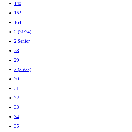
140
152
164
2 (31/34)
2 Senior
28
29
3 (35/38)
30
31
32
33
34
35