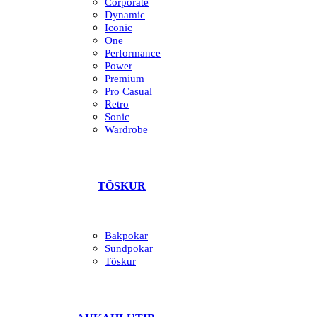
Corporate
Dynamic
Iconic
One
Performance
Power
Premium
Pro Casual
Retro
Sonic
Wardrobe
TÖSKUR
Bakpokar
Sundpokar
Töskur