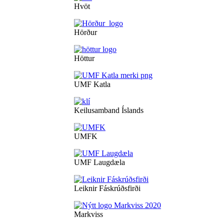
Hvöt
Hörður
Höttur
UMF Katla
Keilusamband Íslands
UMFK
UMF Laugdæla
Leiknir Fáskrúðsfirði
Markviss